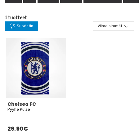
Stamford Bridge stadionilla, jonka
yleisökapasiteetti on noin 42 500
1 tuotteet
henkilöä.Legendaarisia pelaajia jotka ovat
Suodatin
Viimeisimmät
edustanut seuraa ovat mm. Ron Harris, Frank
Lampard, Peter Bonetti, Bobby Tambling, Peter
Osgood, Didier Drogba, Ray Wilkins, Ruud Gullit,
Gianfranco Zola, John Terry, Dennis Wise.
Chelsea FC
Pyyhe Pulse
29,90€