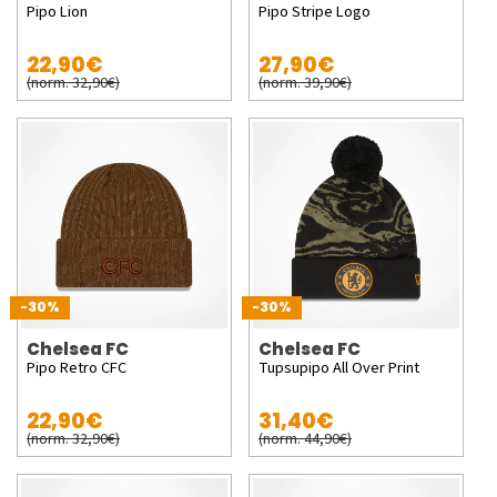
Pipo Lion
Pipo Stripe Logo
22,90€
27,90€
(norm. 32,90€)
(norm. 39,90€)
-30%
-30%
Chelsea FC
Chelsea FC
Pipo Retro CFC
Tupsupipo All Over Print
22,90€
31,40€
(norm. 32,90€)
(norm. 44,90€)