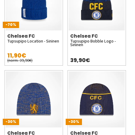
-70%
Chelsea FC
Chelsea FC
Tupsupipo Location - Sininen
Tupsupipo Bobble Logo -
Sininen
11,90€
39,90€
(norm. 39,90€)
-30%
-30%
Chelsea FC
Chelsea FC