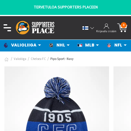
TERVETULOA SUPPORTERS PLACEEN
0
Kirjaudu sisään
VALIOLIIGA
NHL
MLB
NFL
Valioliiga
Chelsea FC
Pipo Sport - Navy