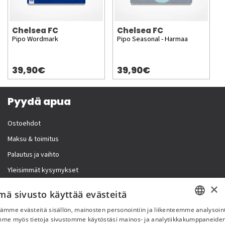
Chelsea FC
Chelsea FC
Pipo Wordmark
Pipo Seasonal - Harmaa
39,90€
39,90€
Pyydä apua
Ostoehdot
Maksu & toimitus
Palautus ja vaihto
Yleisimmät kysymykset
×
Lisää meistä
mä sivusto käyttää evästeitä
ämme evästeitä sisällön, mainosten personointiin ja liikenteemme analysoint
Yritystiedot
SWEDISH
mme myös tietoja sivustomme käytöstäsi mainos- ja analytiikkakumppaneid