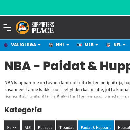
VALIOLIIGA
NHL
MLB
NFL
NBA - Paidat & Hup
NBA kauppamme on täynnä fanituotteita kuten pelipaitoja, hup
kasanneet tänne kaikki tuotteet yhden katon alle, jotta kannat
lisensoituja fanituotteita. Kaikki tuotteet omassa varastossa, 
parantaaksemme valikoimaamme ja jotta voimme tarjota kannat
Kategoria
Kaikki
ALE
Peliasut
T-paidat
Paidat & Hupparit
Housut