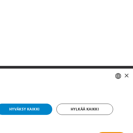
×
SWEDISH
FI
HYVÄKSY KAIKKI
HYLKÄÄ KAIKKI
NO
yright © 2019 This site is Licensed to 377 Sport AB
Tietosuojakäytäntö
Evästeet