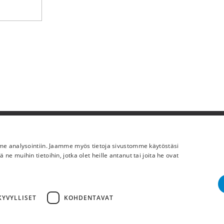
Lisää meistä
mme analysointiin. Jaamme myös tietoja sivustomme käytöstäsi
Yritystiedot
 muihin tietoihin, jotka olet heille antanut tai joita he ovat
YVYLLISET
KOHDENTAVAT
Cop