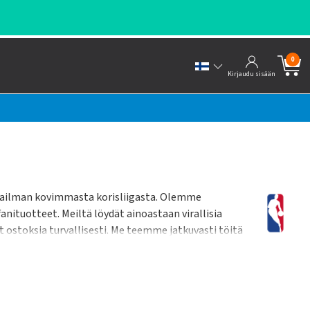
0
Kirjaudu sisään
maailman kovimmasta korisliigasta. Olemme
nituotteet. Meiltä löydät ainoastaan virallisia
t ostoksia turvallisesti. Me teemme jatkuvasti töitä