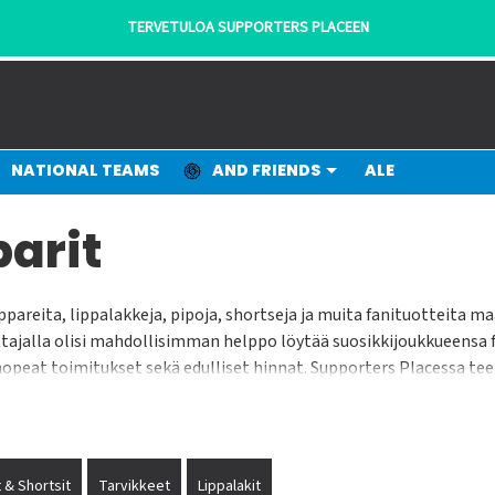
TERVETULOA SUPPORTERS PLACEEN
NATIONAL TEAMS
AND FRIENDS
ALE
parit
pareita, lippalakkeja, pipoja, shortseja ja muita fanituotteita 
tajalla olisi mahdollisimman helppo löytää suosikkijoukkueensa fa
nopeat toimitukset sekä edulliset hinnat. Supporters Placessa tee
tajille kaiken mitä he tarvitsevat.
 & Shortsit
Tarvikkeet
Lippalakit