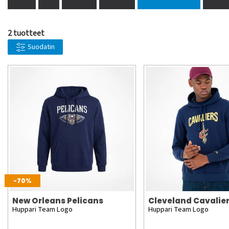
2 tuotteet
Suodatin
-70%
New Orleans Pelicans
Cleveland Cavalie
Huppari Team Logo
Huppari Team Logo