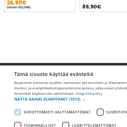
26,90€
89,90€
(norm. 89,90€)
Pyydä apua
Tämä sivusto käyttää evästeitä
Käytämme evästeitä sisällön, mainosten personointiin ja liikentee
Ostoehdot
mainos- ja analytiikkakumppaneidemme kanssa, jotka voivat yhdistää ne
Maksu & toimitus
keränneet käyttäessäsi palveluitaan.
Integritetspolicy
NÄYTÄ KAIKKI KUMPPANIT
(1913) →
Palautus ja vaihto
Yleisimmät kysymykset
EHDOTTOMASTI VÄLTTÄMÄTTÖMÄT
SUORITUSK
TOIMINNALLISET
LUOKITTELEMATTOMAT