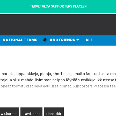
TERVETULOA SUPPORTERS PLACEEN
NATIONAL TEAMS
AND FRIENDS
ALE
pareita, lippalakkeja, pipoja, shortseja ja muita fanituotteita 
tajalla olisi mahdollisimman helppo löytää suosikkijoukkueensa fa
nopeat toimitukset sekä edulliset hinnat. Supporters Placessa tee
tajille kaiken mitä he tarvitsevat.
 & Shortsit
Tarvikkeet
Lippalakit