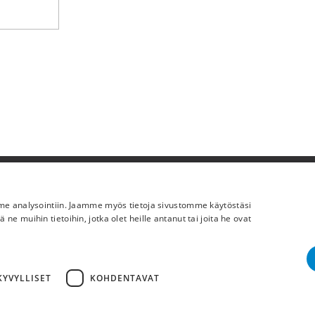
Lisää meistä
mme analysointiin. Jaamme myös tietoja sivustomme käytöstäsi
Yritystiedot
 muihin tietoihin, jotka olet heille antanut tai joita he ovat
YVYLLISET
KOHDENTAVAT
Cop