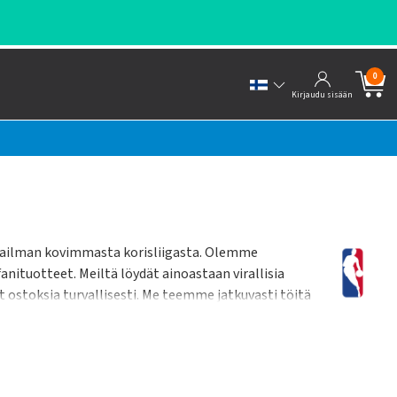
0
Kirjaudu sisään
maailman kovimmasta korisliigasta. Olemme
nituotteet. Meiltä löydät ainoastaan virallisia
t ostoksia turvallisesti. Me teemme jatkuvasti töitä