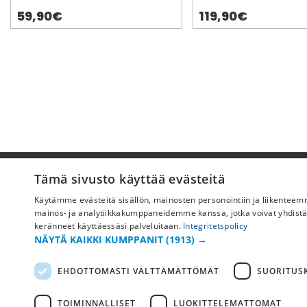
59,90€
119,90€
Pyydä apua
Tämä sivusto käyttää evästeitä
Käytämme evästeitä sisällön, mainosten personointiin ja liikentee
Ostoehdot
mainos- ja analytiikkakumppaneidemme kanssa, jotka voivat yhdistää ne
Maksu & toimitus
keränneet käyttäessäsi palveluitaan.
Integritetspolicy
NÄYTÄ KAIKKI KUMPPANIT
(1913) →
Palautus ja vaihto
Yleisimmät kysymykset
EHDOTTOMASTI VÄLTTÄMÄTTÖMÄT
SUORITUSK
TOIMINNALLISET
LUOKITTELEMATTOMAT