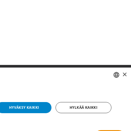
×
SWEDISH
FI
HYVÄKSY KAIKKI
HYLKÄÄ KAIKKI
NO
yright © 2019 This site is Licensed to 377 Sport AB
Tietosuojakäytäntö
Evästeet