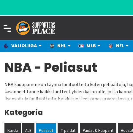
VALIOLIIGA
NHL
MLB
NFL
NBA - Peliasut
NBA kauppamme on täynnä fanituotteita kuten pelipaitoja, hup
kasanneet tänne kaikki tuotteet yhden katon alle, jotta kannat
lisensoituja fanituotteita. Kaikki tuotteet omassa varastossa, 
parantaaksemme valikoimaamme ja jotta voimme tarjota kannat
Kategoria
Kaikki
ALE
Peliasut
T-paidat
Paidat & Hupparit
Housut