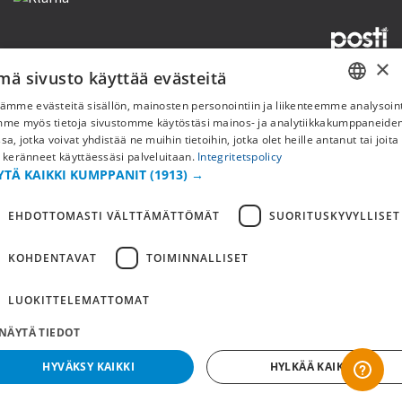
×
mä sivusto käyttää evästeitä
Copyright © 2019 This site is Licensed to 377 Sport AB
Tietosuojakäytäntö
Evästeet
ämme evästeitä sisällön, mainosten personointiin ja liikenteemme analysoint
SWEDISH
mme myös tietoja sivustomme käytöstäsi mainos- ja analytiikkakumppaneid
sa, jotka voivat yhdistää ne muihin tietoihin, jotka olet heille antanut tai joita
FI
 keränneet käyttäessäsi palveluitaan.
Integritetspolicy
YTÄ KAIKKI KUMPPANIT
(1913) →
NO
EHDOTTOMASTI VÄLTTÄMÄTTÖMÄT
SUORITUSKYVYLLISET
KOHDENTAVAT
TOIMINNALLISET
LUOKITTELEMATTOMAT
NÄYTÄ TIEDOT
HYVÄKSY KAIKKI
HYLKÄÄ KAIKKI