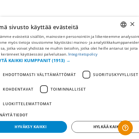
×
mä sivusto käyttää evästeitä
ämme evästeitä sisällön, mainosten personointiin ja liikenteemme analysoint
SWEDISH
mme myös tietoja sivustomme käytöstäsi mainos- ja analytiikkakumppaneid
sa, jotka voivat yhdistää ne muihin tietoihin, jotka olet heille antanut tai joita
FI
 keränneet käyttäessäsi palveluitaan.
Integritetspolicy
YTÄ KAIKKI KUMPPANIT
(1913) →
NO
EHDOTTOMASTI VÄLTTÄMÄTTÖMÄT
SUORITUSKYVYLLISET
KOHDENTAVAT
TOIMINNALLISET
LUOKITTELEMATTOMAT
NÄYTÄ TIEDOT
HYVÄKSY KAIKKI
HYLKÄÄ KAIKKI