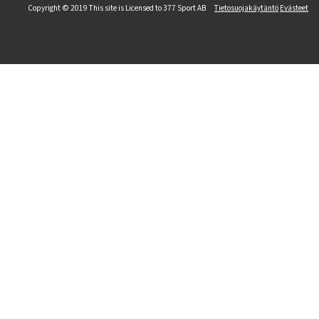
Copyright © 2019 This site is Licensed to 377 Sport AB
Tietosuojakäytäntö
Evästeet