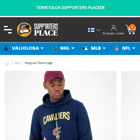
TERVETULOA SUPPORTERS PLACEEN
0
Kirjaudu sisään
VALIOLIIGA
NHL
MLB
NFL
ALE
Huppari Team Logo