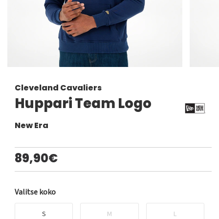
Cleveland Cavaliers
Huppari Team Logo
New Era
89,90€
Valitse koko
S
M
L