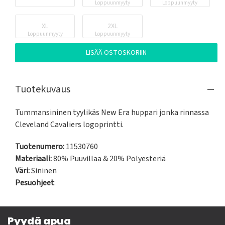
Loppuunmyyty
Loppuunmyyty
XL
2XL
Loppuunmyyty
Loppuunmyyty
LISÄÄ OSTOSKORIIN
Tuotekuvaus
Tummansininen tyylikäs New Era huppari jonka rinnassa 
Cleveland Cavaliers logoprintti.
Tuotenumero:
11530760
Materiaali:
80% Puuvillaa & 20% Polyesteriä
Väri:
Sininen
Pesuohjeet
:
Pyydä apua