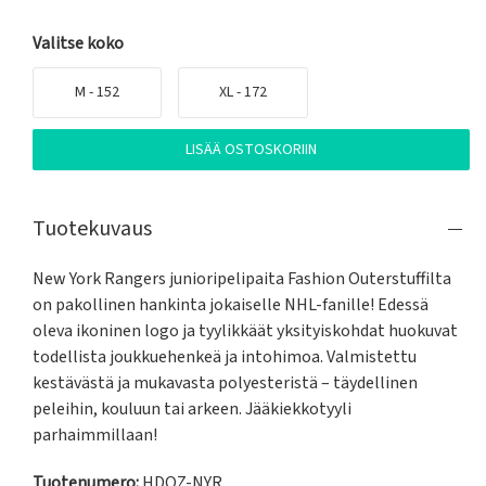
Valitse koko
M - 152
XL - 172
LISÄÄ OSTOSKORIIN
Tuotekuvaus
New York Rangers junioripelipaita Fashion Outerstuffilta 
on pakollinen hankinta jokaiselle NHL-fanille! Edessä 
oleva ikoninen logo ja tyylikkäät yksityiskohdat huokuvat 
todellista joukkuehenkeä ja intohimoa. Valmistettu 
kestävästä ja mukavasta polyesteristä – täydellinen 
peleihin, kouluun tai arkeen. Jääkiekko­tyyli 
parhaimmillaan!
Tuotenumero:
HDQZ-NYR