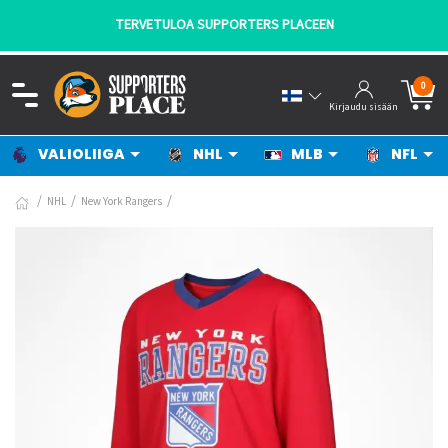
TERVETULOA SUPPORTERS PLACEEN
0
Kirjaudu sisään
VALIOLIIGA
NHL
MLB
NFL
NHL
New York Rangers