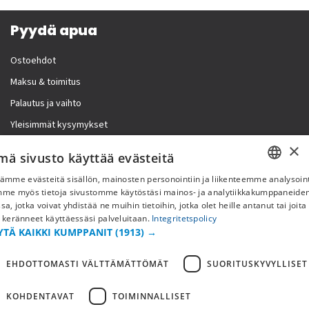
Pyydä apua
Ostoehdot
Maksu & toimitus
Palautus ja vaihto
Yleisimmät kysymykset
×
Lisää meistä
mä sivusto käyttää evästeitä
ämme evästeitä sisällön, mainosten personointiin ja liikenteemme analysoint
Yritystiedot
SWEDISH
mme myös tietoja sivustomme käytöstäsi mainos- ja analytiikkakumppaneid
sa, jotka voivat yhdistää ne muihin tietoihin, jotka olet heille antanut tai joita
FI
 keränneet käyttäessäsi palveluitaan.
Integritetspolicy
YTÄ KAIKKI KUMPPANIT
(1913) →
NO
EHDOTTOMASTI VÄLTTÄMÄTTÖMÄT
SUORITUSKYVYLLISET
KOHDENTAVAT
TOIMINNALLISET