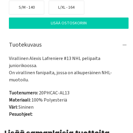
S/M - 140
L/XL - 164
LISÄÄ OSTOSKORIIN
Tuotekuvaus
Virallinen Alexis Lafreniere #13 NHL pelipaita 
juniorikoossa.

On virallinen fanipaita, jossa on alkuperäinen NHL-
muotoilu.
Tuotenumero:
20PHCAC-AL13
Materiaali:
100% Polyesteriä
Väri:
Sininen
Pesuohjeet
: