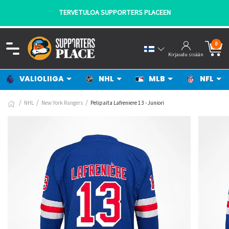
TERVETULOA SUPPORTERS PLACEEN
0
Kirjaudu sisään
VALIOLIIGA
NHL
MLB
NFL
NHL
New York Rangers
Pelipaita Lafreniere 13 - Juniori