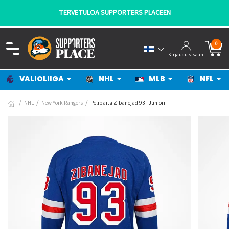
TERVETULOA SUPPORTERS PLACEEN
0
Kirjaudu sisään
VALIOLIIGA
NHL
MLB
NFL
NHL
New York Rangers
Pelipaita Zibanejad 93 - Juniori