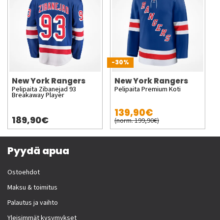
-30%
New York Rangers
New York Rangers
Pelipaita Zibanejad 93
Pelipaita Premium Koti
Breakaway Player
139,90€
189,90€
(norm. 199,90€)
Pyydä apua
Ostoehdot
Maksu & toimitus
Palautus ja vaihto
Yleisimmät kysymykset