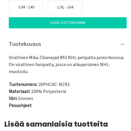
S/M - 140
L/XL - 164
LISÄÄ OSTOSKORIIN
Tuotekuvaus
Virallinen Mika Zibanejad #93 NHL pelipaita juniorikoossa.

On virallinen fanipaita, jossa on alkuperäinen NHL-
muotoilu.
Tuotenumero:
20PHCAC-MZ93
Materiaali:
100% Polyesteriä
Väri:
Sininen
Pesuohjeet
:
Lisää samanlaisia tuotteita