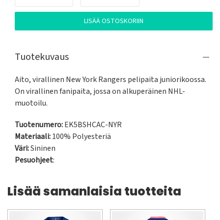
LISÄÄ OSTOSKORIIN
Tuotekuvaus
Aito, virallinen New York Rangers pelipaita juniorikoossa.

On virallinen fanipaita, jossa on alkuperäinen NHL-
muotoilu.
Tuotenumero:
EK5BSHCAC-NYR
Materiaali:
100% Polyesteriä
Väri:
Sininen
Pesuohjeet
:
Lisää samanlaisia tuotteita