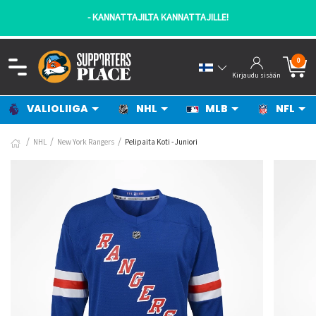
- KANNATTAJILTA KANNATTAJILLE!
0
Kirjaudu sisään
VALIOLIIGA
NHL
MLB
NFL
NHL
New York Rangers
Pelipaita Koti - Juniori