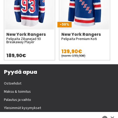
-30%
New York Rangers
New York Rangers
Pelipaita Zibanejad 93
Pelipaita Premium Koti
Breakaway Player
139,90€
189,90€
(norm. 199,90€)
Pyydä apua
Ostoehdot
Maksu & toimitus
Palautus ja vaihto
Yleisimmät kysymykset
×