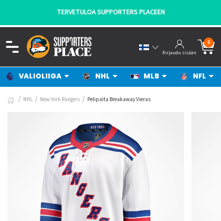
TERVETULOA SUPPORTERS PLACEEN
0
Kirjaudu sisään
VALIOLIIGA
NHL
MLB
NFL
NHL
New York Rangers
Pelipaita Breakaway Vieras