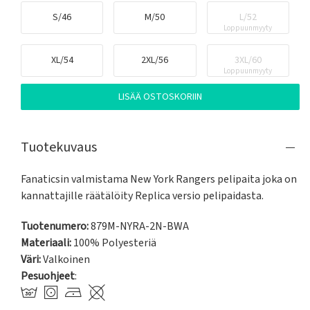
S/46
M/50
L/52
Loppuunmyyty
XL/54
2XL/56
3XL/60
Loppuunmyyty
LISÄÄ OSTOSKORIIN
Tuotekuvaus
Fanaticsin valmistama New York Rangers pelipaita joka on 
kannattajille räätälöity Replica versio pelipaidasta.
Tuotenumero:
879M-NYRA-2N-BWA
Materiaali:
100% Polyesteriä
Väri:
Valkoinen
Pesuohjeet
: