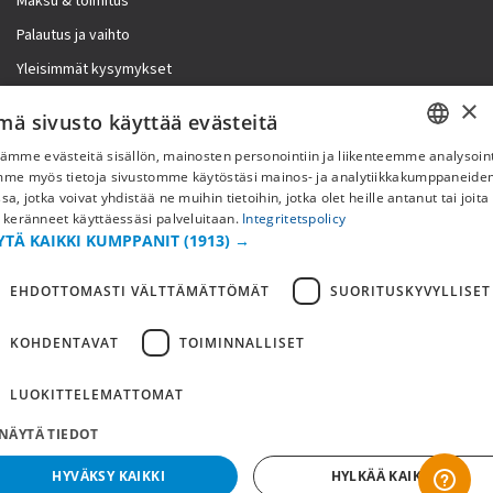
Maksu & toimitus
Palautus ja vaihto
Yleisimmät kysymykset
×
Lisää meistä
mä sivusto käyttää evästeitä
ämme evästeitä sisällön, mainosten personointiin ja liikenteemme analysoint
Yritystiedot
SWEDISH
mme myös tietoja sivustomme käytöstäsi mainos- ja analytiikkakumppaneid
sa, jotka voivat yhdistää ne muihin tietoihin, jotka olet heille antanut tai joita
FI
 keränneet käyttäessäsi palveluitaan.
Integritetspolicy
YTÄ KAIKKI KUMPPANIT
(1913) →
NO
EHDOTTOMASTI VÄLTTÄMÄTTÖMÄT
SUORITUSKYVYLLISET
KOHDENTAVAT
TOIMINNALLISET
LUOKITTELEMATTOMAT
NÄYTÄ TIEDOT
Copyright © 2019 This site is Licensed to 377 Sport AB
Tietosuojakäytäntö
Evästeet
HYVÄKSY KAIKKI
HYLKÄÄ KAIKKI