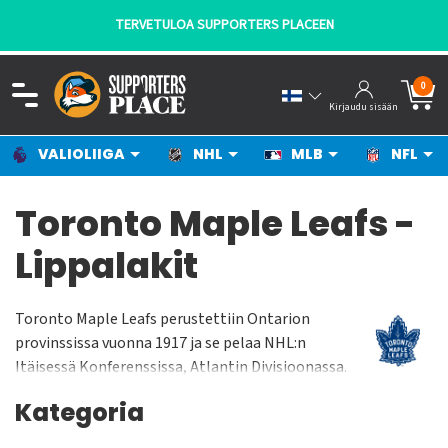
TERVETULOA SUPPORTERS PLACEEN
0
Kirjaudu sisään
VALIOLIIGA
NHL
MLB
NFL
Toronto Maple Leafs -
Lippalakit
Toronto Maple Leafs perustettiin Ontarion
provinssissa vuonna 1917 ja se pelaa NHL:n
Itäisessä Konferenssissa, Atlantin Divisioonassa.
Toronto Maple Leafs pelaa kotiottelunsa Air
Kategoria
Canada Centressä jonka yleisökapasiteetti on n. 19
500 katsojaa. Joukkue on voittanut Stanley Cupin