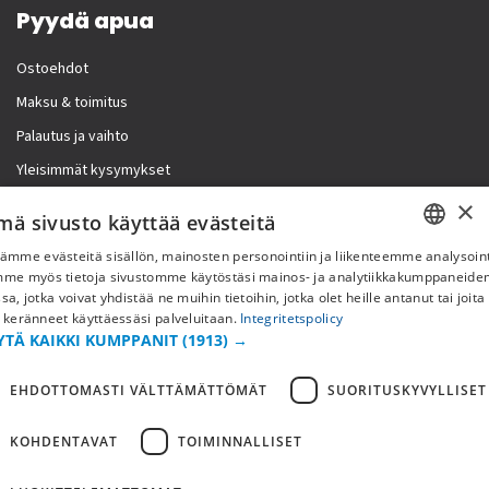
Pyydä apua
Ostoehdot
Maksu & toimitus
Palautus ja vaihto
Yleisimmät kysymykset
×
Lisää meistä
mä sivusto käyttää evästeitä
ämme evästeitä sisällön, mainosten personointiin ja liikenteemme analysoint
Yritystiedot
SWEDISH
mme myös tietoja sivustomme käytöstäsi mainos- ja analytiikkakumppaneid
sa, jotka voivat yhdistää ne muihin tietoihin, jotka olet heille antanut tai joita
FI
 keränneet käyttäessäsi palveluitaan.
Integritetspolicy
YTÄ KAIKKI KUMPPANIT
(1913) →
NO
EHDOTTOMASTI VÄLTTÄMÄTTÖMÄT
SUORITUSKYVYLLISET
KOHDENTAVAT
TOIMINNALLISET