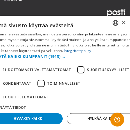
×
mä sivusto käyttää evästeitä
Copyright © 2019 This site is Licensed to 377 Sport AB
Tietosuojakäytäntö
Evästeet
ämme evästeitä sisällön, mainosten personointiin ja liikenteemme analysoint
SWEDISH
mme myös tietoja sivustomme käytöstäsi mainos- ja analytiikkakumppaneid
sa, jotka voivat yhdistää ne muihin tietoihin, jotka olet heille antanut tai joita
FI
 keränneet käyttäessäsi palveluitaan.
Integritetspolicy
YTÄ KAIKKI KUMPPANIT
(1913) →
NO
EHDOTTOMASTI VÄLTTÄMÄTTÖMÄT
SUORITUSKYVYLLISET
KOHDENTAVAT
TOIMINNALLISET
LUOKITTELEMATTOMAT
NÄYTÄ TIEDOT
HYVÄKSY KAIKKI
HYLKÄÄ KAIKKI