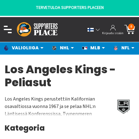
TERVETULOA SUPPORTERS PLACEEN
0
Kirjaudu sisään
VALIOLIIGA
NHL
MLB
NFL
Los Angeles Kings -
Peliasut
Los Angeles Kings perustettiin Kalifornian
osavaltiossa vuonna 1967 ja se pelaa NHL:n
Läntisessä Konferenssissa, Tyynenmeren
Divisioonassa. Los Angeles Kings pelaa
Kategoria
kotiottelunsa Staples Centerissä jonka
yleisökapasiteetti on n. 19 000 katsojaa. Joukkue