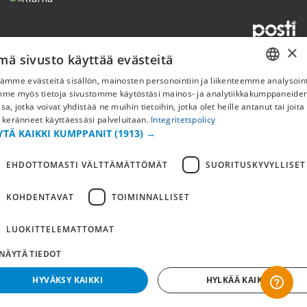
×
mä sivusto käyttää evästeitä
Copyright © 2019 This site is Licensed to 377 Sport AB
Tietosuojakäytäntö
Evästeet
ämme evästeitä sisällön, mainosten personointiin ja liikenteemme analysoint
SWEDISH
mme myös tietoja sivustomme käytöstäsi mainos- ja analytiikkakumppaneid
sa, jotka voivat yhdistää ne muihin tietoihin, jotka olet heille antanut tai joita
FI
 keränneet käyttäessäsi palveluitaan.
Integritetspolicy
YTÄ KAIKKI KUMPPANIT
(1913) →
NO
EHDOTTOMASTI VÄLTTÄMÄTTÖMÄT
SUORITUSKYVYLLISET
KOHDENTAVAT
TOIMINNALLISET
LUOKITTELEMATTOMAT
NÄYTÄ TIEDOT
HYVÄKSY KAIKKI
HYLKÄÄ KAIKKI