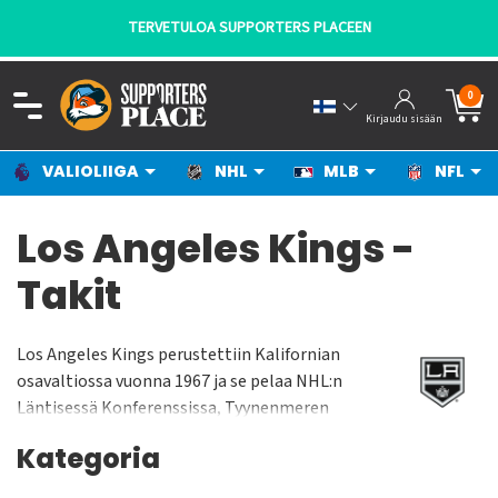
TERVETULOA SUPPORTERS PLACEEN
0
Kirjaudu sisään
VALIOLIIGA
NHL
MLB
NFL
Los Angeles Kings -
Takit
Los Angeles Kings perustettiin Kalifornian
osavaltiossa vuonna 1967 ja se pelaa NHL:n
Läntisessä Konferenssissa, Tyynenmeren
Divisioonassa. Los Angeles Kings pelaa
Kategoria
kotiottelunsa Staples Centerissä jonka
yleisökapasiteetti on n. 19 000 katsojaa. Joukkue