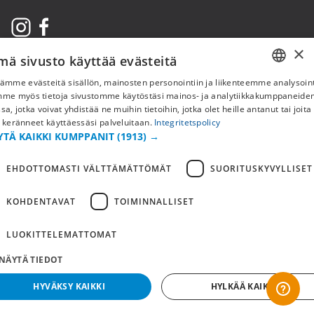
×
mä sivusto käyttää evästeitä
ämme evästeitä sisällön, mainosten personointiin ja liikenteemme analysoint
SWEDISH
mme myös tietoja sivustomme käytöstäsi mainos- ja analytiikkakumppaneid
sa, jotka voivat yhdistää ne muihin tietoihin, jotka olet heille antanut tai joita
FI
 keränneet käyttäessäsi palveluitaan.
Integritetspolicy
YTÄ KAIKKI KUMPPANIT
(1913) →
NO
Copyright © 2019 This site is Licensed to 377 Sport AB
Tietosuojakäytäntö
Evästeet
EHDOTTOMASTI VÄLTTÄMÄTTÖMÄT
SUORITUSKYVYLLISET
KOHDENTAVAT
TOIMINNALLISET
LUOKITTELEMATTOMAT
NÄYTÄ TIEDOT
HYVÄKSY KAIKKI
HYLKÄÄ KAIKKI