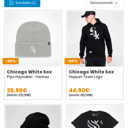
Suodatin
(1)
Viimeisimmät
-30%
-50%
Chicago White Sox
Chicago White Sox
Pipo Haymaker - Harmaa
Huppari Team Logo
20,90€
44,90€
(norm. 29,90€)
(norm. 89,90€)