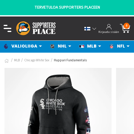
TERVETULOA SUPPORTERS PLACEEN
0
Kirjaudu sisään
VALIOLIIGA
NHL
MLB
NFL
MLB
Chicago White Sox
Huppari Fundamentals