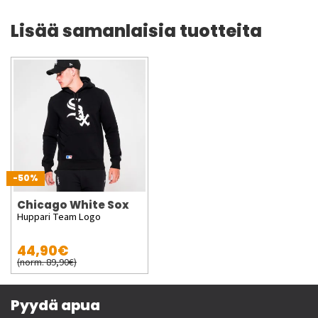
Lisää samanlaisia tuotteita
-50%
Chicago White Sox
Huppari Team Logo
44,90€
(norm. 89,90€)
Pyydä apua