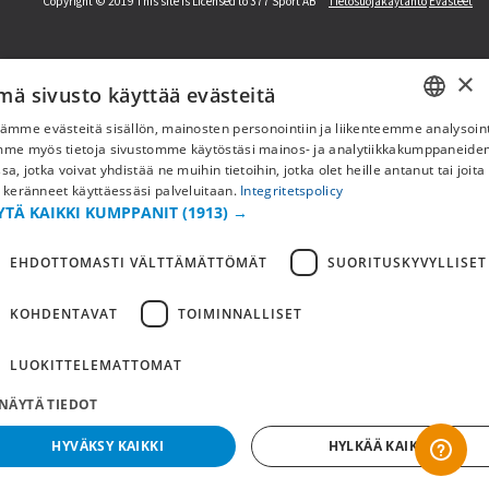
Copyright © 2019 This site is Licensed to 377 Sport AB
Tietosuojakäytäntö
Evästeet
×
mä sivusto käyttää evästeitä
ämme evästeitä sisällön, mainosten personointiin ja liikenteemme analysoint
SWEDISH
mme myös tietoja sivustomme käytöstäsi mainos- ja analytiikkakumppaneid
sa, jotka voivat yhdistää ne muihin tietoihin, jotka olet heille antanut tai joita
FI
 keränneet käyttäessäsi palveluitaan.
Integritetspolicy
YTÄ KAIKKI KUMPPANIT
(1913) →
NO
EHDOTTOMASTI VÄLTTÄMÄTTÖMÄT
SUORITUSKYVYLLISET
KOHDENTAVAT
TOIMINNALLISET
LUOKITTELEMATTOMAT
NÄYTÄ TIEDOT
HYVÄKSY KAIKKI
HYLKÄÄ KAIKKI