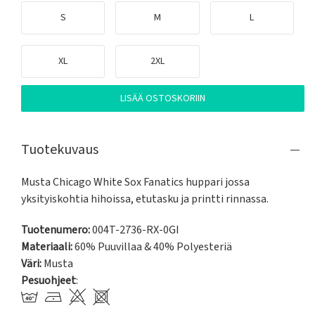
S
M
L
XL
2XL
LISÄÄ OSTOSKORIIN
Tuotekuvaus
Musta Chicago White Sox Fanatics huppari jossa 
yksityiskohtia hihoissa, etutasku ja printti rinnassa.
Tuotenumero:
004T-2736-RX-0GI
Materiaali:
60% Puuvillaa & 40% Polyesteriä
Väri:
Musta
Pesuohjeet
: