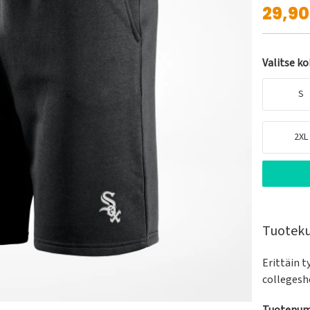
29,9
Valitse k
S
2XL
Tuotek
Erittäin 
collegesh