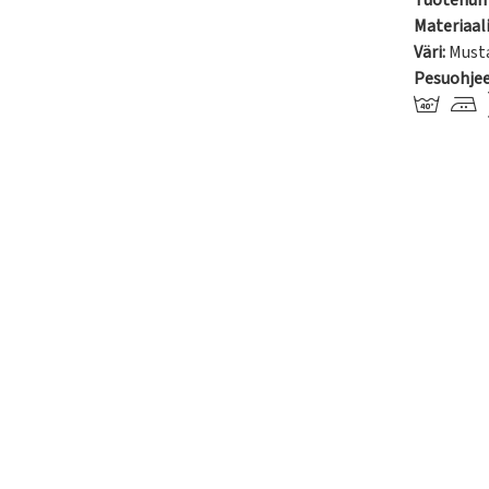
Tuotenum
Materiaali
Väri:
Must
Pesuohje