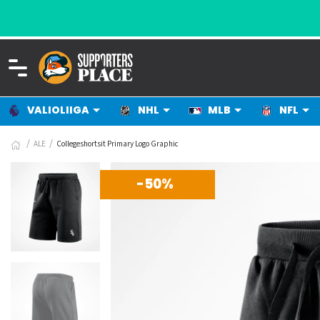
VALIOLIIGA
NHL
MLB
NFL
ALE
Collegeshortsit Primary Logo Graphic
-50%