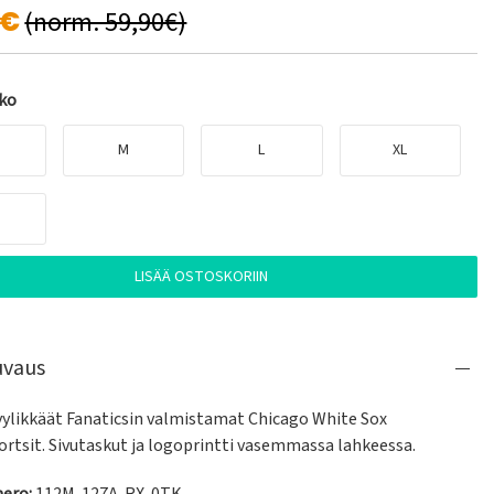
0€
(norm. 59,90€)
oko
M
L
XL
LISÄÄ OSTOSKORIIN
uvaus
tyylikkäät Fanaticsin valmistamat Chicago White Sox 
ortsit. Sivutaskut ja logoprintti vasemmassa lahkeessa.