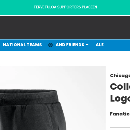
TERVETULOA SUPPORTERS PLACEEN
NATIONAL TEAMS
AND FRIENDS
ALE
Chicago
Col
Log
Fanatic