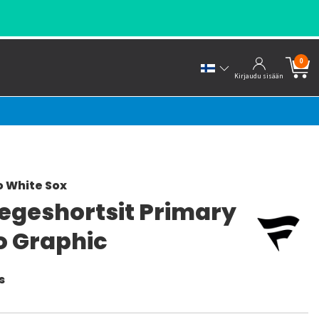
0
Kirjaudu sisään
 White Sox
legeshortsit Primary
o Graphic
s