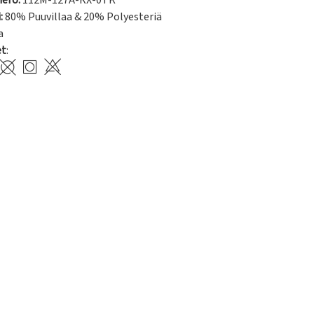
ero:
112M-127A-RX-0TK
:
80% Puuvillaa & 20% Polyesteriä
a
et
: