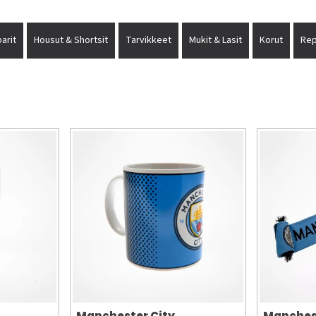
arit
Housut & Shortsit
Tarvikkeet
Mukit & Lasit
Korut
Rep
Manchester City
Manches