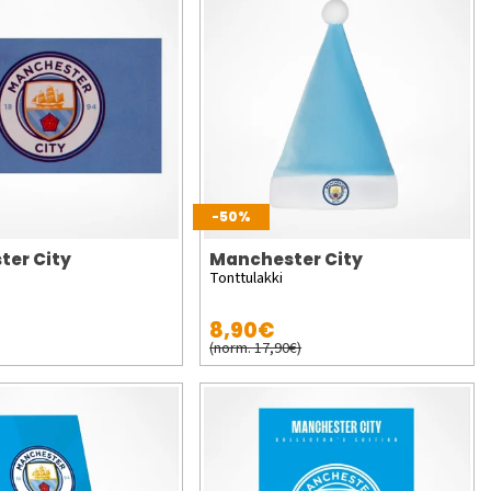
-50%
ter City
Manchester City
Tonttulakki
8,90€
(norm. 17,90€)