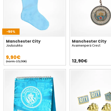
-50%
Manchester City
Manchester City
Joulusukka
Avaimenperä Crest
9,90€
12,90€
(norm. 19,90€)