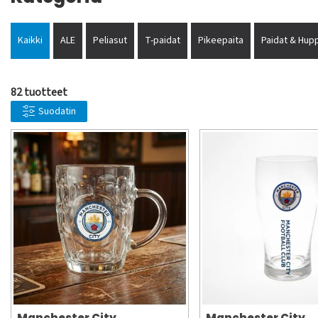
Kaikki
ALE
Peliasut
T-paidat
Pikeepaita
Paidat & Hupp
82 tuotteet
Suodatin
Manchester City
Manchester City