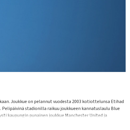
ukaan. Joukkue on pelannut vuodesta 2003 kotiottelunsa Etihad
. Pelipäivinä stadionilla raikuu joukkueen kannatuslaulu Blue
etysti kaupungin punainen joukkue Manchester United ja
 ovat edustaneet Cityä ovat mm. Colin Bell, Franny Lee sekä