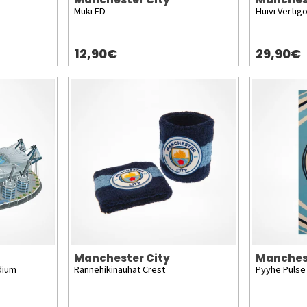
Muki FD
Huivi Vertig
12,90€
29,90€
Manchester City
Manches
dium
Rannehikinauhat Crest
Pyyhe Pulse