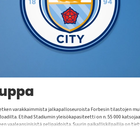
auppa
hetken varakkaimmista jalkapalloseuroista Forbesin tilastojen m
oadilta. Etihad Stadiumin yleisökapasiteetti on n. 55 000 katsojaa
 vaaleansinisistä pelipaidoista. Suurin paikalliskilpailija on ti
lman seuratuimmista kamppailuista. Legendaarisia pelaajia jotka
e, Bernardo Silva, Cancelo sekä Erling Håland.