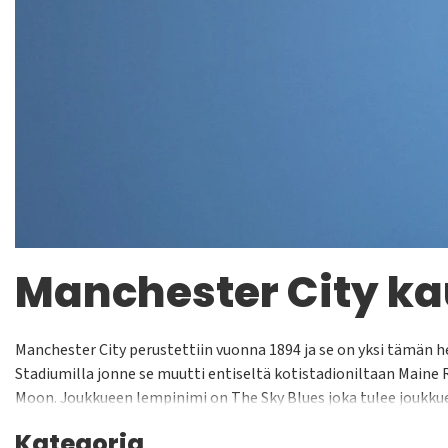
Manchester City k
Manchester City perustettiin vuonna 1894 ja se on yksi tämän 
Stadiumilla jonne se muutti entiseltä kotistadioniltaan Maine R
Moon. Joukkueen lempinimi on The Sky Blues joka tulee joukkueen
Manchesterin paikalliskamppailu Manchester Derby on yksi maai
Kategoria
Peter Doherty. Nykypäivän supertähtiä ovat mm. Kevin De Bruyn