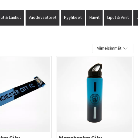
ut & Laukut
Vuodevaatteet
Pyyhkeet
Huivit
Liput & Viirit
Viimeisimmät
ter City
Manchester City