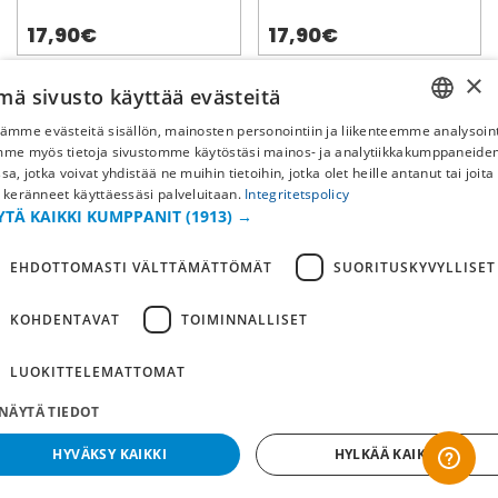
17,90€
17,90€
×
mä sivusto käyttää evästeitä
ämme evästeitä sisällön, mainosten personointiin ja liikenteemme analysoint
SWEDISH
mme myös tietoja sivustomme käytöstäsi mainos- ja analytiikkakumppaneid
sa, jotka voivat yhdistää ne muihin tietoihin, jotka olet heille antanut tai joita
FI
 keränneet käyttäessäsi palveluitaan.
Integritetspolicy
YTÄ KAIKKI KUMPPANIT
(1913) →
NO
EHDOTTOMASTI VÄLTTÄMÄTTÖMÄT
SUORITUSKYVYLLISET
Arsenal FC
Liverpool FC
KOHDENTAVAT
TOIMINNALLISET
Olutlasi Crest
Peliasu Koti 26/27 - Vauva
LUOKITTELEMATTOMAT
17,90€
64,90€
NÄYTÄ TIEDOT
HYVÄKSY KAIKKI
HYLKÄÄ KAIKKI