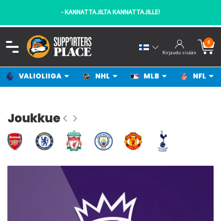
- KANNATTAJILTA KANNATTAJILLE!
0
Kirjaudu sisään
VALIOLIIGA
NHL
MLB
NFL
Joukkue