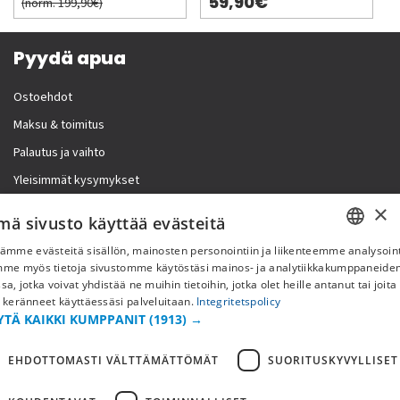
59,90€
(norm. 199,90€)
Pyydä apua
Ostoehdot
Maksu & toimitus
Palautus ja vaihto
Yleisimmät kysymykset
×
Lisää meistä
mä sivusto käyttää evästeitä
ämme evästeitä sisällön, mainosten personointiin ja liikenteemme analysoint
Yritystiedot
SWEDISH
mme myös tietoja sivustomme käytöstäsi mainos- ja analytiikkakumppaneid
sa, jotka voivat yhdistää ne muihin tietoihin, jotka olet heille antanut tai joita
FI
 keränneet käyttäessäsi palveluitaan.
Integritetspolicy
YTÄ KAIKKI KUMPPANIT
(1913) →
NO
EHDOTTOMASTI VÄLTTÄMÄTTÖMÄT
SUORITUSKYVYLLISET