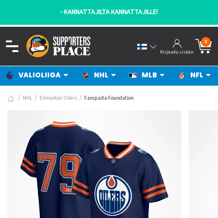
- KANNATTAJILTA KANNATTAJILLE!
0
Kirjaudu sisään
VALIOLIIGA
NHL
MLB
NFL
NHL
Edmonton Oilers
Fanipaita Foundation