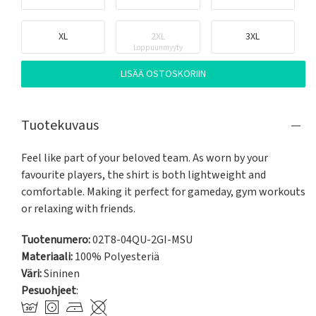
XL
2XL
3XL
Loppuunmyyty
LISÄÄ OSTOSKORIIN
Tuotekuvaus
Feel like part of your beloved team. As worn by your 
favourite players, the shirt is both lightweight and 
comfortable. Making it perfect for gameday, gym workouts 
or relaxing with friends.
Tuotenumero:
02T8-04QU-2GI-MSU
Materiaali:
100% Polyesteriä
Väri:
Sininen
Pesuohjeet
: