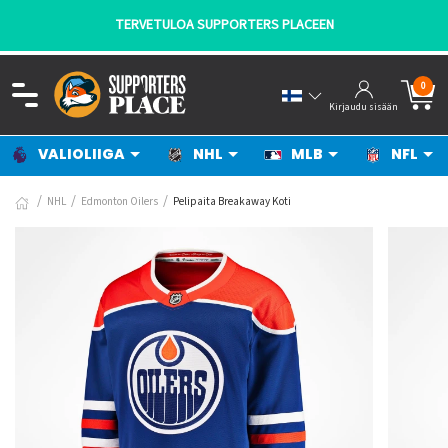
TERVETULOA SUPPORTERS PLACEEN
0
Kirjaudu sisään
VALIOLIIGA
NHL
MLB
NFL
NHL
Edmonton Oilers
Pelipaita Breakaway Koti