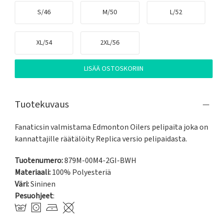
S/46
M/50
L/52
XL/54
2XL/56
LISÄÄ OSTOSKORIIN
Tuotekuvaus
Fanaticsin valmistama Edmonton Oilers pelipaita joka on 
kannattajille räätälöity Replica versio pelipaidasta.
Tuotenumero:
879M-00M4-2GI-BWH
Materiaali:
100% Polyesteriä
Väri:
Sininen
Pesuohjeet
: