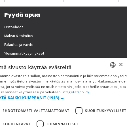
Pyydä apua
Ostoehdot
Maksu & toimitus
Palautus ja vaihto
Yleisimmät kysymykset
×
Lisää meistä
mä sivusto käyttää evästeitä
ämme evästeitä sisällön, mainosten personointiin ja liikenteemme analysoint
Yritystiedot
SWEDISH
mme myös tietoja sivustomme käytöstäsi mainos- ja analytiikkakumppaneid
sa, jotka voivat yhdistää ne muihin tietoihin, jotka olet heille antanut tai joita
FI
 keränneet käyttäessäsi palveluitaan.
Integritetspolicy
YTÄ KAIKKI KUMPPANIT
(1913) →
NO
EHDOTTOMASTI VÄLTTÄMÄTTÖMÄT
SUORITUSKYVYLLISET
KOHDENTAVAT
TOIMINNALLISET