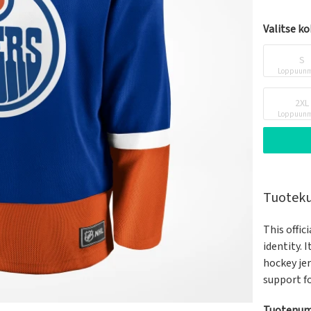
Valitse k
S
Loppuunm
2XL
Loppuunm
Tuotek
This offic
identity. 
hockey jer
support f
Tuotenum