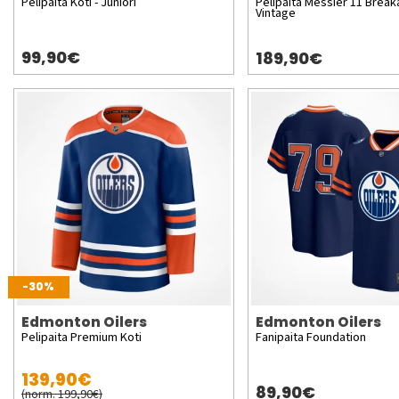
Pelipaita Koti - Juniori
Pelipaita Messier 11 Brea
Vintage
99,90€
189,90€
-30%
Edmonton Oilers
Edmonton Oilers
Pelipaita Premium Koti
Fanipaita Foundation
139,90€
89,90€
(norm. 199,90€)