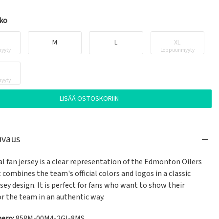
oko
M
L
XL
yyty
Loppuunmyyty
yyty
LISÄÄ OSTOSKORIIN
uvaus
ial fan jersey is a clear representation of the Edmonton Oilers 
It combines the team's official colors and logos in a classic 
sey design. It is perfect for fans who want to show their 
or the team in an authentic way.
ero:
858M-00M4-2GI-8MS