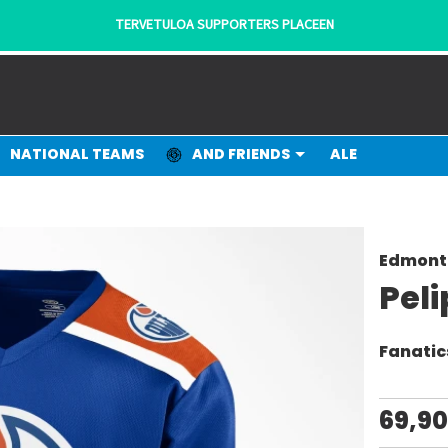
TERVETULOA SUPPORTERS PLACEEN
NATIONAL TEAMS
AND FRIENDS
ALE
Edmonto
Peli
Fanatic
69,9