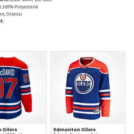
:
100% Polyesteriä
en
,
Oranssi
et
:
 Oilers
Edmonton Oilers