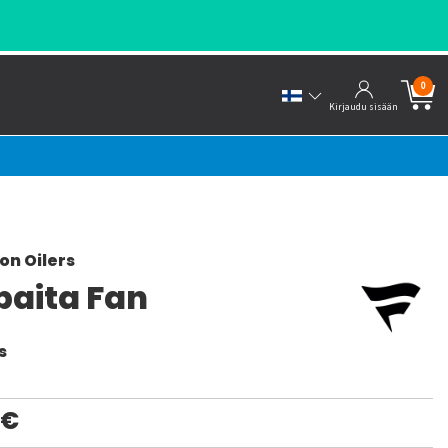
0
Kirjaudu sisään
n Oilers
paita Fan
s
0€