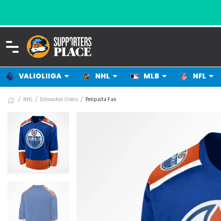
VALIOLIIGA
NHL
MLB
NFL
NHL
Edmonton Oilers
Pelipaita Fan