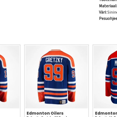
Materiaali
Väri:
Sinin
Pesuohje
Edmonton Oilers
Edmonton