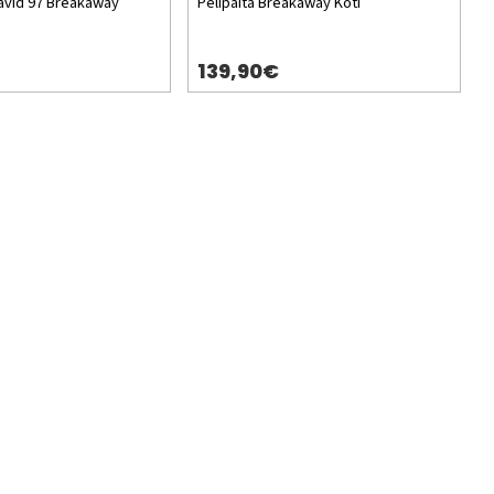
avid 97 Breakaway
Pelipaita Breakaway Koti
139,90€