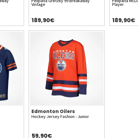
kaway
Pelipaita Gretzky 99 Breakaway
Pelipaita McD
Vintage
Player
189,90€
189,90€
Edmonton Oilers
Hockey Jersey Fashion - Junior
59,90€