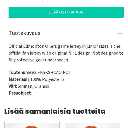
LISÄÄ OSTOSKORIIN
Tuotekuvaus
Official Edmonton Oilers game jersey in junior sizes is the 
official fan jersey with original NHL design. Not designed to 
fit protective gear underneath.
Tuotenumero:
EK5BSHCAC-EOI
Materiaali:
100% Polyesteriä
Väri:
Sininen
,
Oranssi
Pesuohjeet
:
Lisää samanlaisia tuotteita