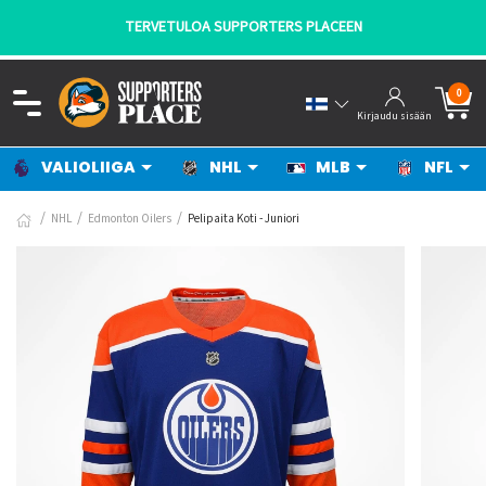
TERVETULOA SUPPORTERS PLACEEN
0
Kirjaudu sisään
VALIOLIIGA
NHL
MLB
NFL
NHL
Edmonton Oilers
Pelipaita Koti - Juniori