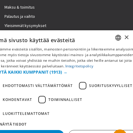
Maksu & toimitus
Palautus ja vaihto
Yleisimmät kysymykset
×
Lisää meistä
mä sivusto käyttää evästeitä
ämme evästeitä sisällön, mainosten personointiin ja liikenteemme analysoint
Yritystiedot
SWEDISH
mme myös tietoja sivustomme käytöstäsi mainos- ja analytiikkakumppaneid
sa, jotka voivat yhdistää ne muihin tietoihin, jotka olet heille antanut tai joita
FI
 keränneet käyttäessäsi palveluitaan.
Integritetspolicy
YTÄ KAIKKI KUMPPANIT
(1913) →
NO
EHDOTTOMASTI VÄLTTÄMÄTTÖMÄT
SUORITUSKYVYLLISET
KOHDENTAVAT
TOIMINNALLISET
LUOKITTELEMATTOMAT
NÄYTÄ TIEDOT
Copyright © 2019 This site is Licensed to 377 Sport AB
Tietosuojakäytäntö
Evästeet