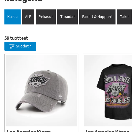
Kaikki
ALE
Peliasut
T-paidat
Paidat & Hupparit
Takit
59 tuotteet
Suodatin
Los Angeles Kings
Los Angeles Kings