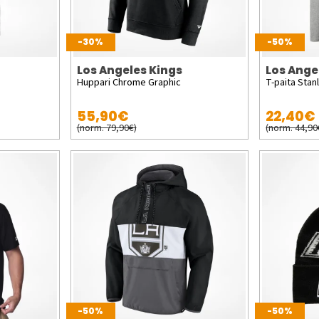
-30%
-50%
Los Angeles Kings
Los Ange
Huppari Chrome Graphic
T-paita Stan
55,90€
22,40€
(norm. 79,90€)
(norm. 44,90
-50%
-50%