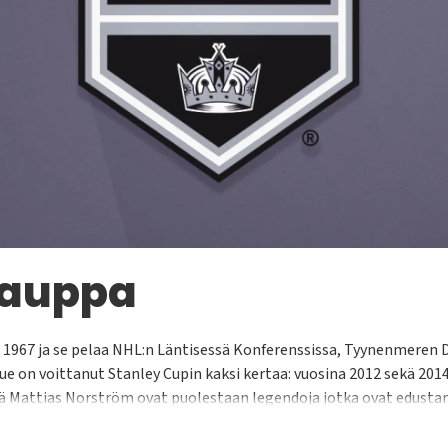
kauppa
 1967 ja se pelaa NHL:n Läntisessä Konferenssissa, Tyynenmeren D
kue on voittanut Stanley Cupin kaksi kertaa: vuosina 2012 sekä 2014
kä Mattias Norström ovat puolestaan legendoja jotka ovat edusta