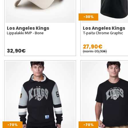
-30%
Los Angeles Kings
Los Angeles Kings
Lippalakki MVP - Bone
T-paita Chrome Graphic
27,90€
32,90€
(norm. 39,90€)
-70%
-70%