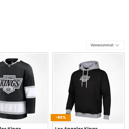
Viimeisimmät
-50%
les Kings
Los Angeles Kings