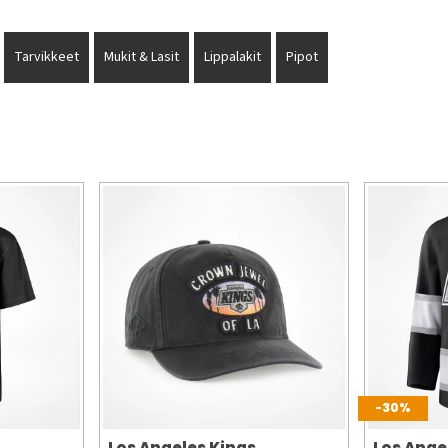
Tarvikkeet
Mukit & Lasit
Lippalakit
Pipot
-30%
Los Angeles Kings
Los Ange