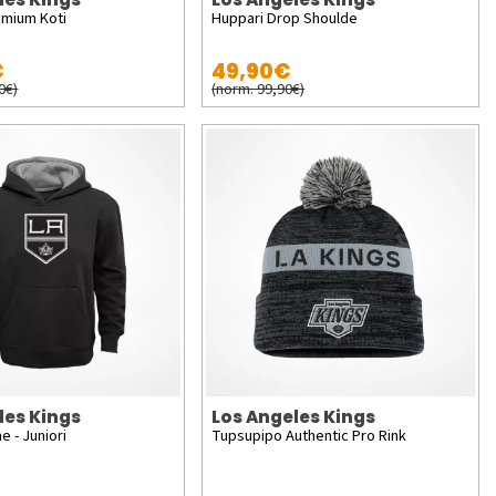
emium Koti
Huppari Drop Shoulde
€
49,90€
0€)
(norm. 99,90€)
les Kings
Los Angeles Kings
e - Juniori
Tupsupipo Authentic Pro Rink