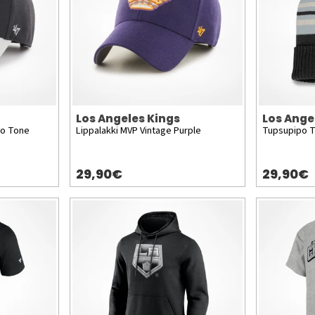
Los Angeles Kings
Los Ange
wo Tone
Lippalakki MVP Vintage Purple
Tupsupipo T
29,90€
29,90€