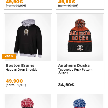
49,90€
49,90€
(norm. 99,90€)
(norm. 99,90€)
-50%
Boston Bruins
Anaheim Ducks
Huppari Drop Shoulde
Tupsupipo Puck Pattern -
Juniori
49,90€
34,90€
(norm. 99,90€)