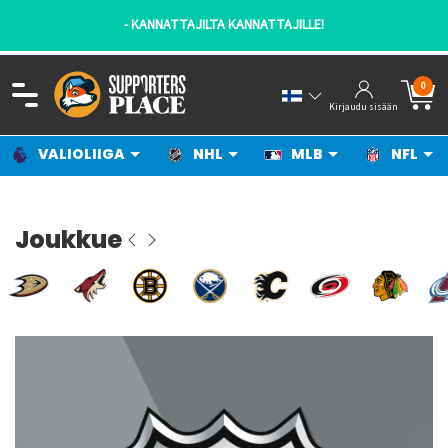
- KANNATTAJILTA KANNATTAJILLE!
0
Kirjaudu sisään
VALIOLIIGA
NHL
MLB
NFL
Joukkue