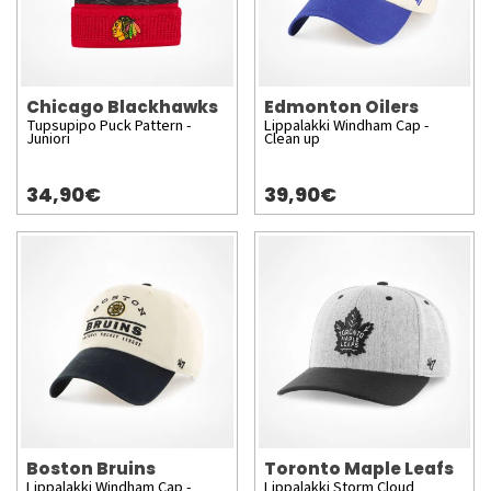
Chicago Blackhawks
Edmonton Oilers
Tupsupipo Puck Pattern -
Lippalakki Windham Cap -
Juniori
Clean up
34,90€
39,90€
Boston Bruins
Toronto Maple Leafs
Lippalakki Windham Cap -
Lippalakki Storm Cloud