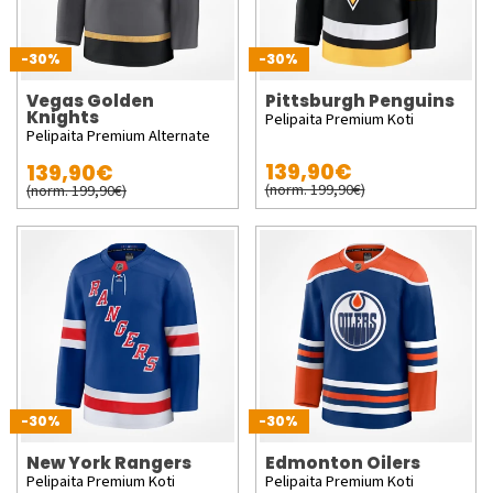
-30%
-30%
Vegas Golden
Pittsburgh Penguins
Knights
Pelipaita Premium Koti
Pelipaita Premium Alternate
139,90€
139,90€
(norm. 199,90€)
(norm. 199,90€)
-30%
-30%
New York Rangers
Edmonton Oilers
Pelipaita Premium Koti
Pelipaita Premium Koti