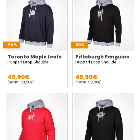
-50%
-50%
Toronto Maple Leafs
Pittsburgh Penguins
Huppari Drop Shoulde
Huppari Drop Shoulde
49,90€
49,90€
(norm. 99,90€)
(norm. 99,90€)