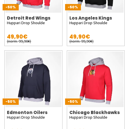
-50%
-50%
Detroit Red Wings
Los Angeles Kings
Huppari Drop Shoulde
Huppari Drop Shoulde
49,90€
49,90€
(norm. 99,90€)
(norm. 99,90€)
-50%
-50%
Edmonton Oilers
Chicago Blackhawks
Huppari Drop Shoulde
Huppari Drop Shoulde