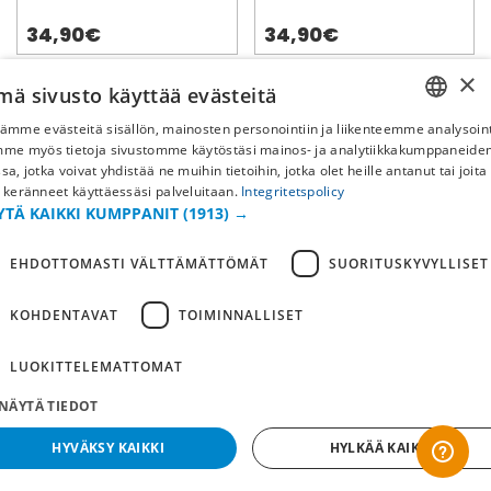
34,90€
34,90€
×
mä sivusto käyttää evästeitä
ämme evästeitä sisällön, mainosten personointiin ja liikenteemme analysoint
SWEDISH
mme myös tietoja sivustomme käytöstäsi mainos- ja analytiikkakumppaneid
sa, jotka voivat yhdistää ne muihin tietoihin, jotka olet heille antanut tai joita
FI
 keränneet käyttäessäsi palveluitaan.
Integritetspolicy
YTÄ KAIKKI KUMPPANIT
(1913) →
NO
EHDOTTOMASTI VÄLTTÄMÄTTÖMÄT
SUORITUSKYVYLLISET
Detroit Red Wings
Boston Bruins
KOHDENTAVAT
TOIMINNALLISET
Lippalakki Two Tone
Lippalakki Two Tone
LUOKITTELEMATTOMAT
34,90€
34,90€
NÄYTÄ TIEDOT
HYVÄKSY KAIKKI
HYLKÄÄ KAIKKI