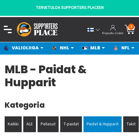
TERVETULOA SUPPORTERS PLACEEN
0
Kirjaudu sisään
VALIOLIIGA
NHL
MLB
NFL
MLB - Paidat &
Hupparit
Kategoria
Kaikki
ALE
Peliasut
T-paidat
Paidat & Hupparit
Takit