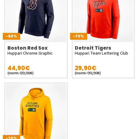
-50%
-70%
Boston Red Sox
Detroit Tigers
Huppari Chrome Graphic
Huppari Team Lettering Club
44,90€
29,90€
(norm. 89,90€)
(norm. 99,90€)
-70%