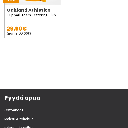
Oakland Athletics
Huppari Team Lettering Club
29,90€
(norm. 99,90€)
Pyydä apua
Ostoehdot
Maksu & toimitus
Palautus ja vaihto