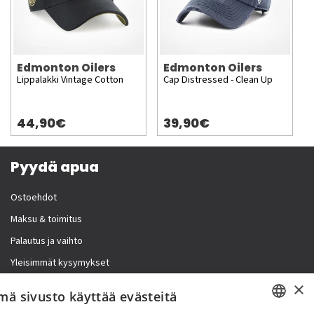
Edmonton Oilers
Edmonton Oilers
Lippalakki Vintage Cotton
Cap Distressed - Clean Up
44,90€
39,90€
Pyydä apua
Ostoehdot
Maksu & toimitus
Palautus ja vaihto
Yleisimmät kysymykset
×
Lisää meistä
mä sivusto käyttää evästeitä