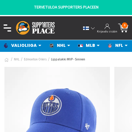
TERVETULOA SUPPORTERS PLACEEN
0
Kirjaudu sisään
VALIOLIIGA
NHL
MLB
NFL
NHL
Edmonton Oilers
Lippalakki MVP - Sininen