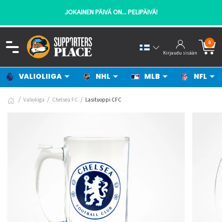
JOKAINEN PÄIVÄ ON... PELIPÄIVÄ!
0
Kirjaudu sisään
VALIOLIIGA
NHL
MLB
NFL
Valioliiga
Chelsea FC
Lasituoppi CFC