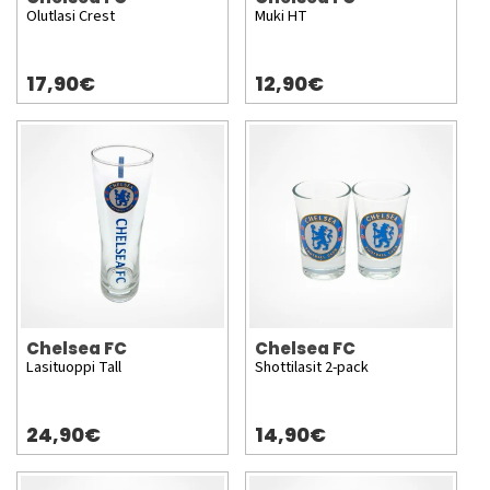
Olutlasi Crest
Muki HT
17,90€
12,90€
Chelsea FC
Chelsea FC
Lasituoppi Tall
Shottilasit 2-pack
24,90€
14,90€