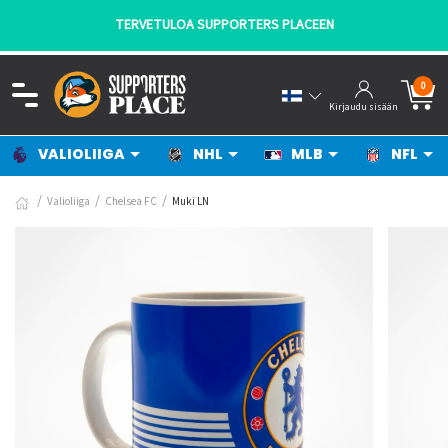
TERVETULOA SUPPORTERS PLACEEN
0
Kirjaudu sisään
VALIOLIIGA
NHL
MLB
NFL
Valioliiga
Chelsea FC
Muki LN