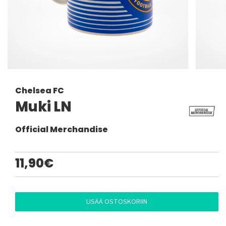
Chelsea FC
Muki LN
Official Merchandise
11,90€
LISÄÄ OSTOSKORIIN