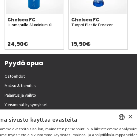
Chelsea FC
Chelsea FC
Juomapullo Aluminium XL
Tuoppi Plastic Freezer
24,90€
19,90€
Pyydä apua
Ostoehdot
Maksu & toimitus
Palautus ja vaihto
Yleisimmät kysymykset
×
Lisää meistä
mä sivusto käyttää evästeitä
ämme evästeitä sisällön, mainosten personointiin ja liikenteemme analysoint
Yritystiedot
SWEDISH
mme myös tietoja sivustomme käytöstäsi mainos- ja analytiikkakumppaneid