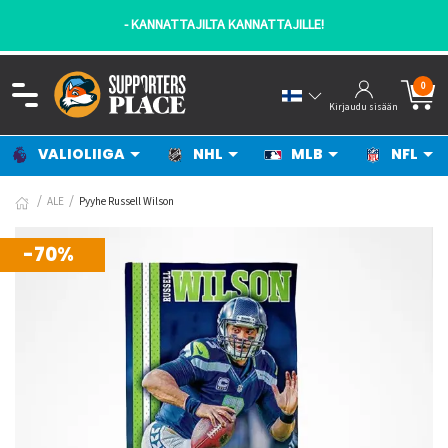
- KANNATTAJILTA KANNATTAJILLE!
0
Kirjaudu sisään
VALIOLIIGA
NHL
MLB
NFL
ALE
Pyyhe Russell Wilson
-70%