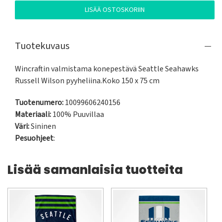
LISÄÄ OSTOSKORIIN
Tuotekuvaus
Wincraftin valmistama konepestävä Seattle Seahawks 
Russell Wilson pyyheliina.Koko 150 x 75 cm
Tuotenumero:
10099606240156
Materiaali:
100% Puuvillaa
Väri:
Sininen
Pesuohjeet
:
Lisää samanlaisia tuotteita