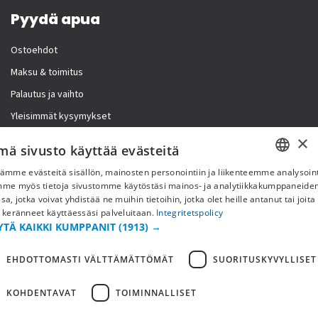
Pyydä apua
Ostoehdot
Maksu & toimitus
Palautus ja vaihto
Yleisimmät kysymykset
×
Lisää meistä
mä sivusto käyttää evästeitä
ämme evästeitä sisällön, mainosten personointiin ja liikenteemme analysoint
Yritystiedot
SWEDISH
mme myös tietoja sivustomme käytöstäsi mainos- ja analytiikkakumppaneid
sa, jotka voivat yhdistää ne muihin tietoihin, jotka olet heille antanut tai joita
FI
 keränneet käyttäessäsi palveluitaan.
Integritetspolicy
YTÄ KAIKKI KUMPPANIT
(1913) →
NO
EHDOTTOMASTI VÄLTTÄMÄTTÖMÄT
SUORITUSKYVYLLISET
KOHDENTAVAT
TOIMINNALLISET