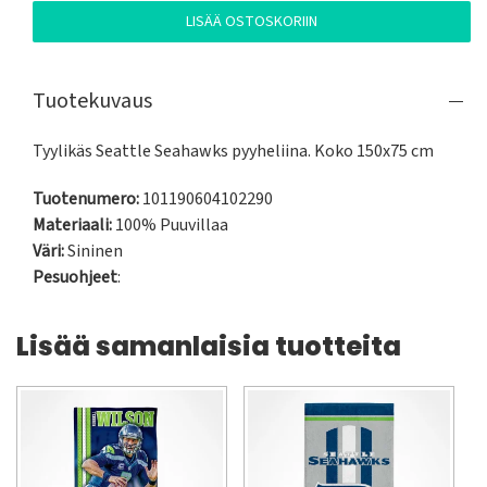
LISÄÄ OSTOSKORIIN
Tuotekuvaus
Tyylikäs Seattle Seahawks pyyheliina. Koko 150x75 cm
Tuotenumero:
101190604102290
Materiaali:
100% Puuvillaa
Väri:
Sininen
Pesuohjeet
:
Lisää samanlaisia tuotteita