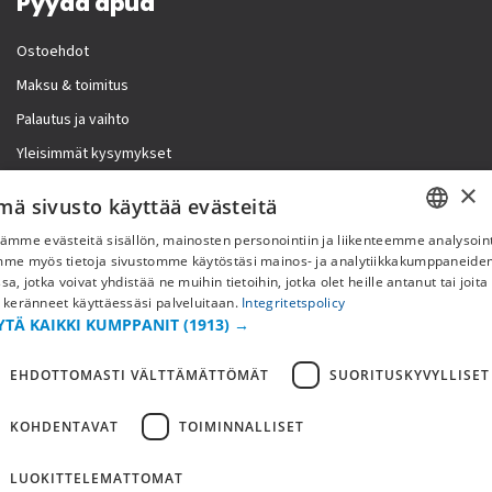
Pyydä apua
Ostoehdot
Maksu & toimitus
Palautus ja vaihto
Yleisimmät kysymykset
×
Lisää meistä
mä sivusto käyttää evästeitä
ämme evästeitä sisällön, mainosten personointiin ja liikenteemme analysoint
Yritystiedot
SWEDISH
mme myös tietoja sivustomme käytöstäsi mainos- ja analytiikkakumppaneid
sa, jotka voivat yhdistää ne muihin tietoihin, jotka olet heille antanut tai joita
FI
 keränneet käyttäessäsi palveluitaan.
Integritetspolicy
YTÄ KAIKKI KUMPPANIT
(1913) →
NO
EHDOTTOMASTI VÄLTTÄMÄTTÖMÄT
SUORITUSKYVYLLISET
KOHDENTAVAT
TOIMINNALLISET
LUOKITTELEMATTOMAT