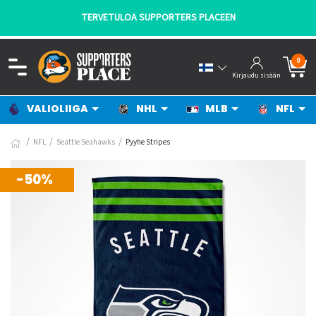
TERVETULOA SUPPORTERS PLACEEN
0
Kirjaudu sisään
VALIOLIIGA
NHL
MLB
NFL
NFL
Seattle Seahawks
Pyyhe Stripes
-50%