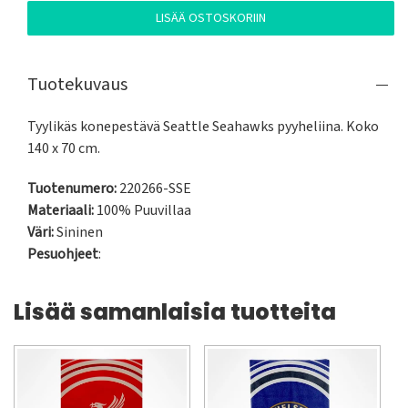
LISÄÄ OSTOSKORIIN
Tuotekuvaus
Tyylikäs konepestävä Seattle Seahawks pyyheliina. Koko 
140 x 70 cm.
Tuotenumero:
220266-SSE
Materiaali:
100% Puuvillaa
Väri:
Sininen
Pesuohjeet
:
Lisää samanlaisia tuotteita