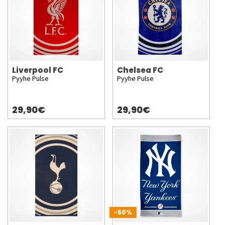
Liverpool FC
Chelsea FC
Pyyhe Pulse
Pyyhe Pulse
29,90€
29,90€
-50%