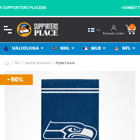
- KANNATTAJILTA KANNATTAJILLE!
0
Kirjaudu sisään
VALIOLIIGA
NHL
MLB
NFL
NFL
Seattle Seahawks
Pyyhe Classic
-50%