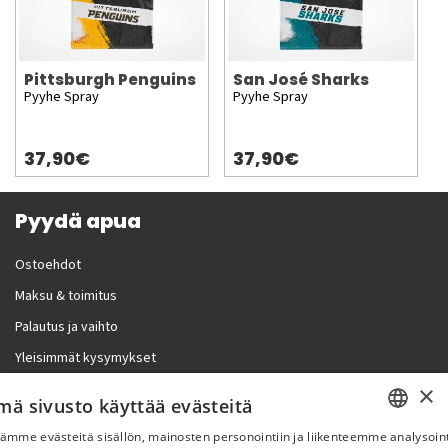
Pittsburgh Penguins
San José Sharks
Pyyhe Spray
Pyyhe Spray
37,90€
37,90€
Pyydä apua
Ostoehdot
Maksu & toimitus
Palautus ja vaihto
Yleisimmät kysymykset
×
Lisää meistä
mä sivusto käyttää evästeitä
ämme evästeitä sisällön, mainosten personointiin ja liikenteemme analysoint
Yritystiedot