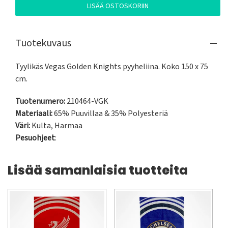
LISÄÄ OSTOSKORIIN
Tuotekuvaus
Tyylikäs Vegas Golden Knights pyyheliina. Koko 150 x 75 
cm.
Tuotenumero:
210464-VGK
Materiaali:
65% Puuvillaa & 35% Polyesteriä
Väri:
Kulta
,
Harmaa
Pesuohjeet
:
Lisää samanlaisia tuotteita