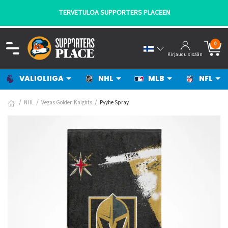
TERVETULOA SUPPORTERS PLACEEN
0
Kirjaudu sisään
VALIOLIIGA
NHL
MLB
NFL
NHL
Vegas Golden Knights
Pyyhe Spray