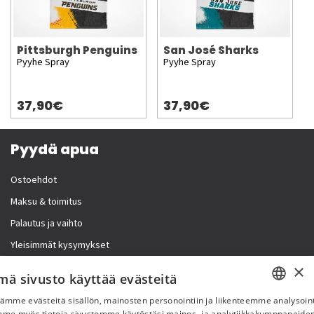
Pittsburgh Penguins
San José Sharks
Pyyhe Spray
Pyyhe Spray
37,90€
37,90€
Pyydä apua
Ostoehdot
Maksu & toimitus
Palautus ja vaihto
Yleisimmät kysymykset
×
Lisää meistä
mä sivusto käyttää evästeitä
ämme evästeitä sisällön, mainosten personointiin ja liikenteemme analysoint
Yritystiedot
SWEDISH
mme myös tietoja sivustomme käytöstäsi mainos- ja analytiikkakumppaneid