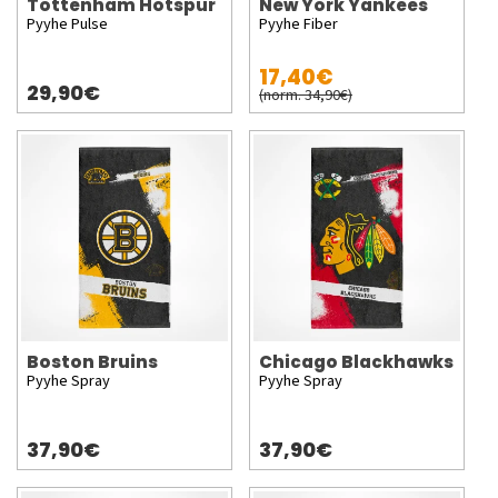
Tottenham Hotspur
New York Yankees
Pyyhe Pulse
Pyyhe Fiber
17,40€
29,90€
(norm. 34,90€)
Boston Bruins
Chicago Blackhawks
Pyyhe Spray
Pyyhe Spray
37,90€
37,90€