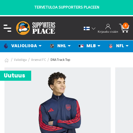
TERVETULOA SUPPORTERS PLACEEN
0
Kirjaudu sisään
VALIOLIIGA
NHL
MLB
NFL
Valioliiga
Arsenal FC
DNA Track Top
Uutuus