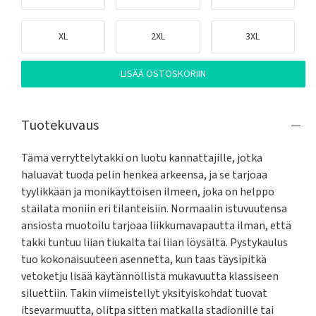
XL
2XL
3XL
LISÄÄ OSTOSKORIIN
Tuotekuvaus
Tämä verryttelytakki on luotu kannattajille, jotka 
haluavat tuoda pelin henkeä arkeensa, ja se tarjoaa 
tyylikkään ja monikäyttöisen ilmeen, joka on helppo 
stailata moniin eri tilanteisiin. Normaalin istuvuutensa 
ansiosta muotoilu tarjoaa liikkumavapautta ilman, että 
takki tuntuu liian tiukalta tai liian löysältä. Pystykaulus 
tuo kokonaisuuteen asennetta, kun taas täysipitkä 
vetoketju lisää käytännöllistä mukavuutta klassiseen 
siluettiin. Takin viimeistellyt yksityiskohdat tuovat 
itsevarmuutta, olitpa sitten matkalla stadionille tai 