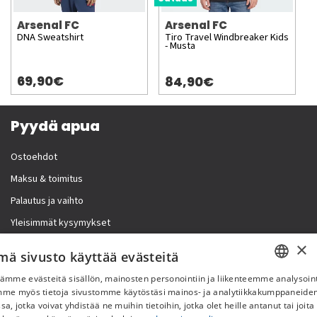
Arsenal FC
Arsenal FC
DNA Sweatshirt
Tiro Travel Windbreaker Kids
- Musta
69,90€
84,90€
Pyydä apua
Ostoehdot
Maksu & toimitus
Palautus ja vaihto
Yleisimmät kysymykset
×
Lisää meistä
mä sivusto käyttää evästeitä
ämme evästeitä sisällön, mainosten personointiin ja liikenteemme analysoint
Yritystiedot
SWEDISH
mme myös tietoja sivustomme käytöstäsi mainos- ja analytiikkakumppaneid
sa, jotka voivat yhdistää ne muihin tietoihin, jotka olet heille antanut tai joita
FI