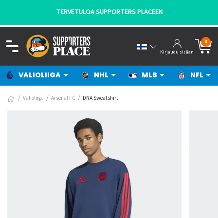
TERVETULOA SUPPORTERS PLACEEN
0
Kirjaudu sisään
VALIOLIIGA
NHL
MLB
NFL
Valioliiga
Arsenal FC
DNA Sweatshirt