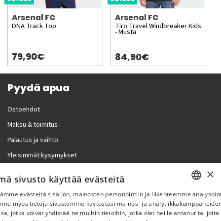
Arsenal FC
Arsenal FC
DNA Track Top
Tiro Travel Windbreaker Kids
- Musta
79,90€
84,90€
Pyydä apua
Ostoehdot
Maksu & toimitus
Palautus ja vaihto
Yleisimmät kysymykset
×
Lisää meistä
mä sivusto käyttää evästeitä
ämme evästeitä sisällön, mainosten personointiin ja liikenteemme analysoint
Yritystiedot
SWEDISH
mme myös tietoja sivustomme käytöstäsi mainos- ja analytiikkakumppaneid
sa, jotka voivat yhdistää ne muihin tietoihin, jotka olet heille antanut tai joita
FI