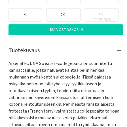
XL
2XL
3XL
Loppuunmyyty
LISÄÄ OSTOSKORIIN
Tuotekuvaus
Arsenal FC DNA Sweater -collegepaita on suunniteltu 
kannattajille, jotka haluavat kantaa pelin henkeä 
mukanaan myös kentän ulkopuolella. Tässä paidassa 
nykyaikainen muotoilu yhdistyy tyylikkääseen ja 
monikäyttöiseen tyyliin, tehden siitä erinomaisen 
valinnan niin kavereiden kanssa ulos lähtemiseen kuin 
kotona rentoutumiseenkin. Pehmeästä ranskalaisesta 
froteesta (French terry) valmistettu collegepaita tarjoaa 
pitkäkestoista mukavuutta koko päiväksi. Normaali 
istuvuus pitää ilmeen rentona mutta ryhdikkäänä, mikä 