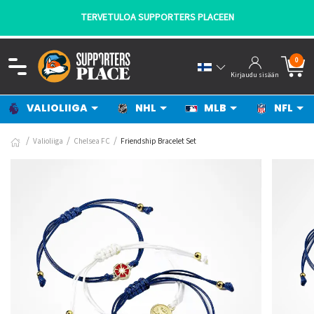
TERVETULOA SUPPORTERS PLACEEN
0
Kirjaudu sisään
VALIOLIIGA
NHL
MLB
NFL
Valioliiga
Chelsea FC
Friendship Bracelet Set