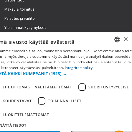
Ostoehdot
Maksu & toimitus
Palautus ja vaihto
Yleisimmät kysymykset
×
Lisää meistä
mä sivusto käyttää evästeitä
ämme evästeitä sisällön, mainosten personointiin ja liikenteemme analysoint
Yritystiedot
SWEDISH
mme myös tietoja sivustomme käytöstäsi mainos- ja analytiikkakumppaneid
sa, jotka voivat yhdistää ne muihin tietoihin, jotka olet heille antanut tai joita
FI
 keränneet käyttäessäsi palveluitaan.
Integritetspolicy
YTÄ KAIKKI KUMPPANIT
(1913) →
NO
EHDOTTOMASTI VÄLTTÄMÄTTÖMÄT
SUORITUSKYVYLLISET
KOHDENTAVAT
TOIMINNALLISET
LUOKITTELEMATTOMAT
NÄYTÄ TIEDOT
Copyright © 2019 This site is Licensed to 377 Sport AB
Tietosuojakäytäntö
Evästeet