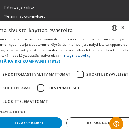
Palautus ja vaihto
Yleisimmät kysymykset
×
Lisää meistä
mä sivusto käyttää evästeitä
ämme evästeitä sisällön, mainosten personointiin ja liikenteemme analysoint
Yritystiedot
SWEDISH
mme myös tietoja sivustomme käytöstäsi mainos- ja analytiikkakumppaneid
sa, jotka voivat yhdistää ne muihin tietoihin, jotka olet heille antanut tai joita
FI
 keränneet käyttäessäsi palveluitaan.
Integritetspolicy
YTÄ KAIKKI KUMPPANIT
(1913) →
NO
EHDOTTOMASTI VÄLTTÄMÄTTÖMÄT
SUORITUSKYVYLLISET
KOHDENTAVAT
TOIMINNALLISET
LUOKITTELEMATTOMAT
NÄYTÄ TIEDOT
Copyright © 2019 This site is Licensed to 377 Sport AB
Tietosuojakäytäntö
Evästeet
HYVÄKSY KAIKKI
HYLKÄÄ KAIKKI