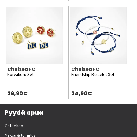
Chelsea FC
Chelsea FC
Korvakoru Set
Friendship Bracelet Set
26,90€
24,90€
Pyydä apua
Ostoehdot
Maksu & toimitus