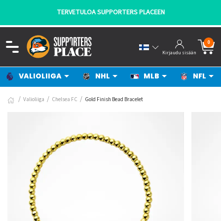
TERVETULOA SUPPORTERS PLACEEN
0
Kirjaudu sisään
VALIOLIIGA
NHL
MLB
NFL
Valioliiga
Chelsea FC
Gold Finish Bead Bracelet