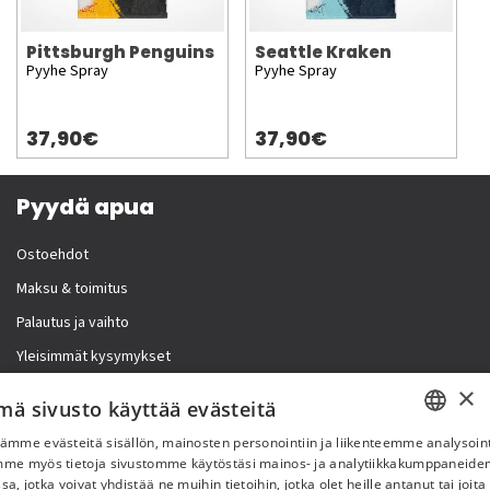
Pittsburgh Penguins
Seattle Kraken
Pyyhe Spray
Pyyhe Spray
37,90€
37,90€
Pyydä apua
Ostoehdot
Maksu & toimitus
Palautus ja vaihto
Yleisimmät kysymykset
×
Lisää meistä
mä sivusto käyttää evästeitä
ämme evästeitä sisällön, mainosten personointiin ja liikenteemme analysoint
Yritystiedot
SWEDISH
mme myös tietoja sivustomme käytöstäsi mainos- ja analytiikkakumppaneid
sa, jotka voivat yhdistää ne muihin tietoihin, jotka olet heille antanut tai joita