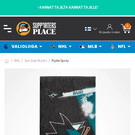
- KANNATTAJILTA KANNATTAJILLE!
0
Kirjaudu sisään
VALIOLIIGA
NHL
MLB
NFL
NHL
San Jose Sharks
Pyyhe Spray