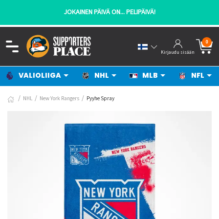
JOKAINEN PÄIVÄ ON... PELIPÄIVÄ!
0
Kirjaudu sisään
VALIOLIIGA
NHL
MLB
NFL
NHL
New York Rangers
Pyyhe Spray