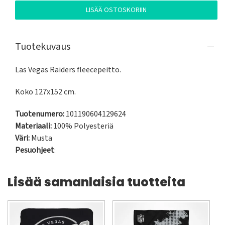
LISÄÄ OSTOSKORIIN
Tuotekuvaus
Las Vegas Raiders fleecepeitto.
Koko 127x152 cm.
Tuotenumero:
101190604129624
Materiaali:
100% Polyesteriä
Väri:
Musta
Pesuohjeet
:
Lisää samanlaisia tuotteita