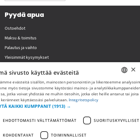
Pyydä apua
Ostoehdot
Maksu & toimitus
Palautus ja vaihto
Yleisimmät kysymykset
×
Lisää meistä
mä sivusto käyttää evästeitä
ämme evästeitä sisällön, mainosten personointiin ja liikenteemme analysoint
Yritystiedot
SWEDISH
mme myös tietoja sivustomme käytöstäsi mainos- ja analytiikkakumppaneid
sa, jotka voivat yhdistää ne muihin tietoihin, jotka olet heille antanut tai joita
FI
 keränneet käyttäessäsi palveluitaan.
Integritetspolicy
YTÄ KAIKKI KUMPPANIT
(1913) →
NO
EHDOTTOMASTI VÄLTTÄMÄTTÖMÄT
SUORITUSKYVYLLISET
KOHDENTAVAT
TOIMINNALLISET