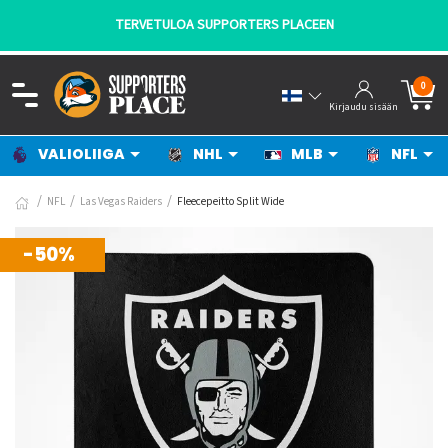
TERVETULOA SUPPORTERS PLACEEN
0
Kirjaudu sisään
VALIOLIIGA
NHL
MLB
NFL
NFL
Las Vegas Raiders
Fleecepeitto Split Wide
-50%