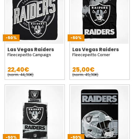
-50%
-50%
Las Vegas Raiders
Las Vegas Raiders
Fleecepeitto Campaign
Fleecepeitto Corner
22,40€
25,00€
(norm. 44,90€)
(norm. 49,90€)
-50%
-50%