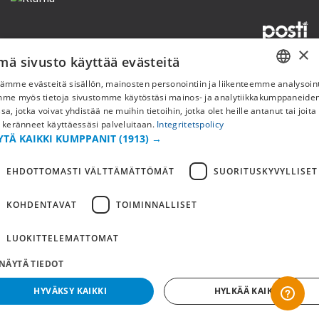
×
mä sivusto käyttää evästeitä
Copyright © 2019 This site is Licensed to 377 Sport AB
Tietosuojakäytäntö
Evästeet
ämme evästeitä sisällön, mainosten personointiin ja liikenteemme analysoint
SWEDISH
mme myös tietoja sivustomme käytöstäsi mainos- ja analytiikkakumppaneid
sa, jotka voivat yhdistää ne muihin tietoihin, jotka olet heille antanut tai joita
FI
 keränneet käyttäessäsi palveluitaan.
Integritetspolicy
YTÄ KAIKKI KUMPPANIT
(1913) →
NO
EHDOTTOMASTI VÄLTTÄMÄTTÖMÄT
SUORITUSKYVYLLISET
KOHDENTAVAT
TOIMINNALLISET
LUOKITTELEMATTOMAT
NÄYTÄ TIEDOT
HYVÄKSY KAIKKI
HYLKÄÄ KAIKKI