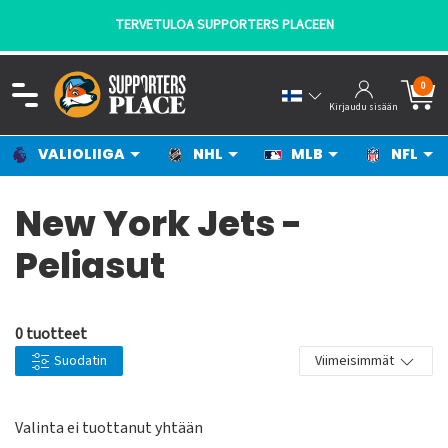
TERVETULOA SUPPORTERS PLACEEN
0
Kirjaudu sisään
VALIOLIIGA
NHL
MLB
NFL
New York Jets -
Peliasut
0 tuotteet
Suodatin
Viimeisimmät
Valinta ei tuottanut yhtään