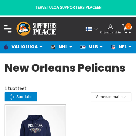
TERVETULOA SUPPORTERS PLACEEN
0
Kirjaudu sisään
VALIOLIIGA
NHL
MLB
NFL
New Orleans Pelicans
1 tuotteet
Suodatin
Viimeisimmät