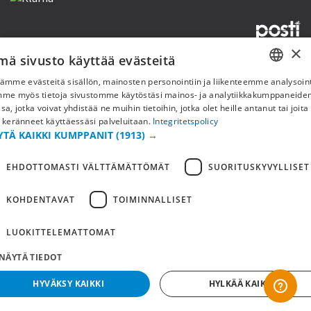
×
mä sivusto käyttää evästeitä
Copyright © 2019 This site is Licensed to 377 Sport AB
Tietosuojakäytäntö
Evästeet
ämme evästeitä sisällön, mainosten personointiin ja liikenteemme analysoint
SWEDISH
mme myös tietoja sivustomme käytöstäsi mainos- ja analytiikkakumppaneid
sa, jotka voivat yhdistää ne muihin tietoihin, jotka olet heille antanut tai joita
FI
 keränneet käyttäessäsi palveluitaan.
Integritetspolicy
YTÄ KAIKKI KUMPPANIT
(1913) →
NO
EHDOTTOMASTI VÄLTTÄMÄTTÖMÄT
SUORITUSKYVYLLISET
KOHDENTAVAT
TOIMINNALLISET
LUOKITTELEMATTOMAT
NÄYTÄ TIEDOT
HYVÄKSY KAIKKI
HYLKÄÄ KAIKKI