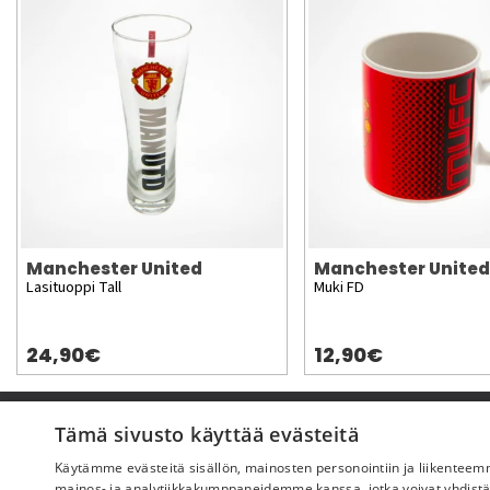
Manchester United
Manchester United
Lasituoppi Tall
Muki FD
24,90€
12,90€
Pyydä apua
Tämä sivusto käyttää evästeitä
Käytämme evästeitä sisällön, mainosten personointiin ja liikentee
Ostoehdot
mainos- ja analytiikkakumppaneidemme kanssa, jotka voivat yhdistää ne