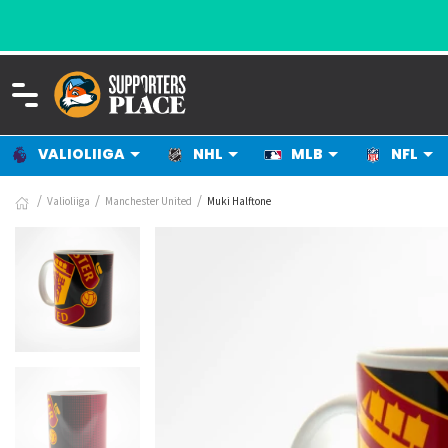
VALIOLIIGA
NHL
MLB
NFL
Valioliiga
Manchester United
Muki Halftone