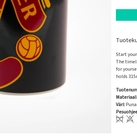
Tuotek
Start your
The timele
for yourse
holds 315m
Tuotenum
Materiaali
Väri:
Puna
Pesuohje