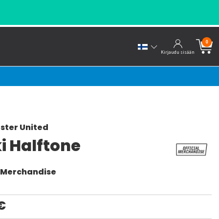
0
Kirjaudu sisään
ster United
i Halftone
l Merchandise
€