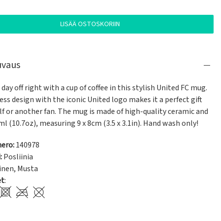
LISÄÄ OSTOSKORIIN
uvaus
 day off right with a cup of coffee in this stylish United FC mug. 
ss design with the iconic United logo makes it a perfect gift 
lf or another fan. The mug is made of high-quality ceramic and 
l (10.7oz), measuring 9 x 8cm (3.5 x 3.1in). Hand wash only!
ero:
140978
:
Posliinia
inen
,
Musta
et
: