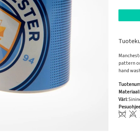
Tuotek
Manchester
pattern on
hand wash
Tuotenum
Materiaali
Väri:
Sinin
Pesuohje