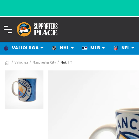
VALIOLIIGA
NHL
MLB
NFL
Valioliiga
Manchester City
Muki HT