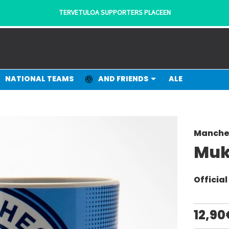
NATIONAL TEAMS
AND FRIENDS
ALE
Manches
Muk
Officia
12,90