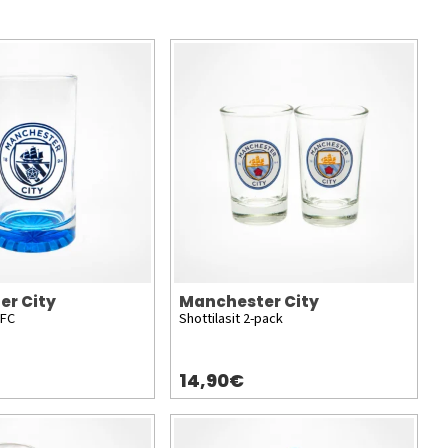
er City
Manchester City
CFC
Shottilasit 2-pack
14,90€