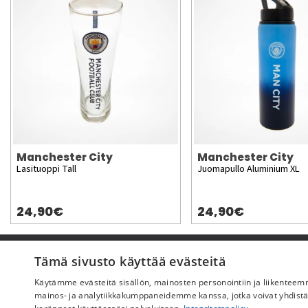
Manchester City
Manchester City
Lasituoppi Tall
Juomapullo Aluminium XL
24,90€
24,90€
Pyydä apua
Tämä sivusto käyttää evästeitä
Käytämme evästeitä sisällön, mainosten personointiin ja liikentee
Ostoehdot
mainos- ja analytiikkakumppaneidemme kanssa, jotka voivat yhdistää ne
Maksu & toimitus