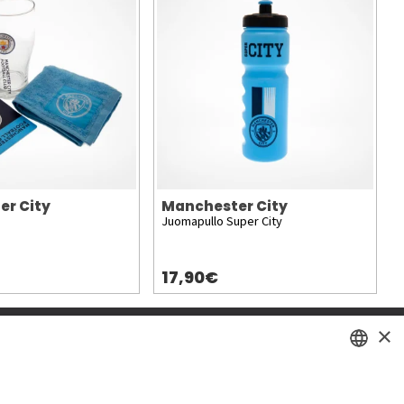
er City
Manchester City
Juomapullo Super City
17,90€
×
SWEDISH