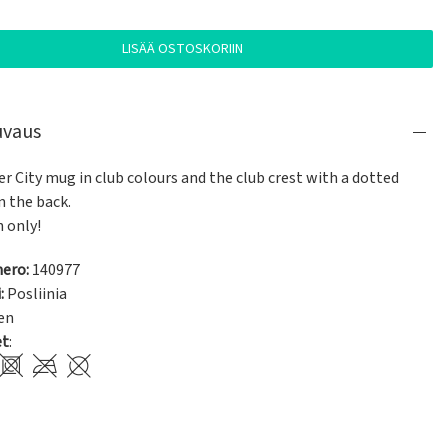
LISÄÄ OSTOSKORIIN
uvaus
 City mug in club colours and the club crest with a dotted 
 the back.

 only!
ero:
140977
:
Posliinia
en
et
: