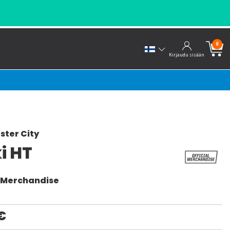
- KANNATTAJILTA KANNATTAJILLE!
0
Kirjaudu sisään
ter City
i HT
l Merchandise
€