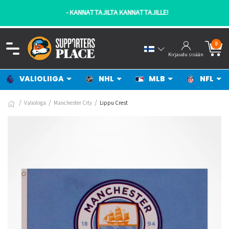
- KANNATTAJILTA KANNATTAJILLE!
0
Kirjaudu sisään
VALIOLIIGA
NHL
MLB
NFL
Valioliiga
Manchester City
Lippu Crest