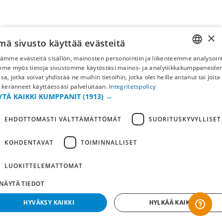
×
mä sivusto käyttää evästeitä
ämme evästeitä sisällön, mainosten personointiin ja liikenteemme analysoint
SWEDISH
mme myös tietoja sivustomme käytöstäsi mainos- ja analytiikkakumppaneid
sa, jotka voivat yhdistää ne muihin tietoihin, jotka olet heille antanut tai joita
FI
 keränneet käyttäessäsi palveluitaan.
Integritetspolicy
YTÄ KAIKKI KUMPPANIT
(1913) →
NO
EHDOTTOMASTI VÄLTTÄMÄTTÖMÄT
SUORITUSKYVYLLISET
KOHDENTAVAT
TOIMINNALLISET
LUOKITTELEMATTOMAT
NÄYTÄ TIEDOT
HYVÄKSY KAIKKI
HYLKÄÄ KAIKKI