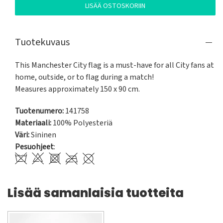
LISÄÄ OSTOSKORIIN
Tuotekuvaus
This Manchester City flag is a must-have for all City fans at 
home, outside, or to flag during a match!

Measures approximately 150 x 90 cm.
Tuotenumero:
141758
Materiaali:
100% Polyesteriä
Väri:
Sininen
Pesuohjeet
:
Lisää samanlaisia tuotteita