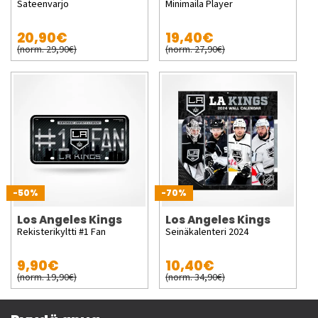
Sateenvarjo
Minimaila Player
20,90€
19,40€
(norm. 29,90€)
(norm. 27,90€)
-50%
-70%
Los Angeles Kings
Los Angeles Kings
Rekisterikyltti #1 Fan
Seinäkalenteri 2024
9,90€
10,40€
(norm. 19,90€)
(norm. 34,90€)