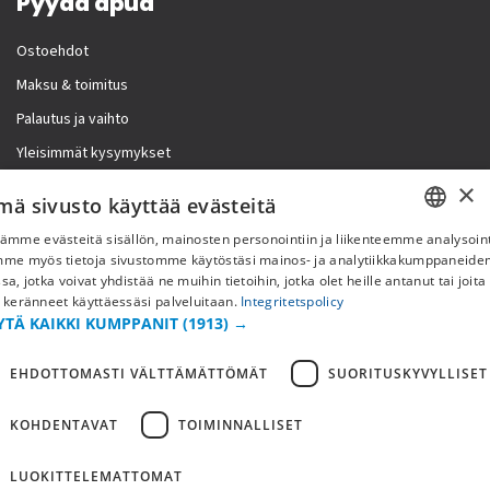
Pyydä apua
Ostoehdot
Maksu & toimitus
Palautus ja vaihto
Yleisimmät kysymykset
×
Lisää meistä
mä sivusto käyttää evästeitä
ämme evästeitä sisällön, mainosten personointiin ja liikenteemme analysoint
Yritystiedot
SWEDISH
mme myös tietoja sivustomme käytöstäsi mainos- ja analytiikkakumppaneid
sa, jotka voivat yhdistää ne muihin tietoihin, jotka olet heille antanut tai joita
FI
 keränneet käyttäessäsi palveluitaan.
Integritetspolicy
YTÄ KAIKKI KUMPPANIT
(1913) →
NO
EHDOTTOMASTI VÄLTTÄMÄTTÖMÄT
SUORITUSKYVYLLISET
KOHDENTAVAT
TOIMINNALLISET
LUOKITTELEMATTOMAT