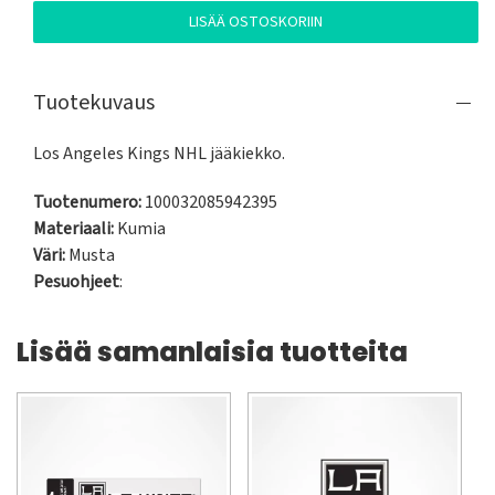
LISÄÄ OSTOSKORIIN
Tuotekuvaus
Los Angeles Kings NHL jääkiekko.
Tuotenumero:
100032085942395
Materiaali:
Kumia
Väri:
Musta
Pesuohjeet
:
Lisää samanlaisia tuotteita