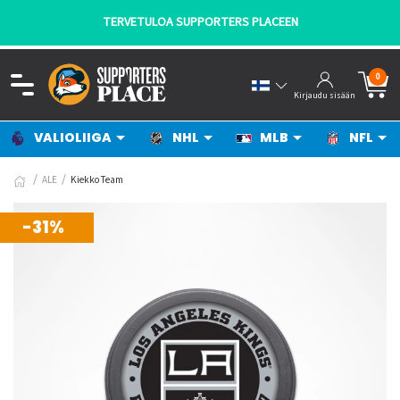
TERVETULOA SUPPORTERS PLACEEN
0
Kirjaudu sisään
VALIOLIIGA
NHL
MLB
NFL
ALE
Kiekko Team
-31%