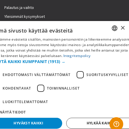
Palautus ja vaihto
Yleisimmät kysymykset
×
Lisää meistä
mä sivusto käyttää evästeitä
ämme evästeitä sisällön, mainosten personointiin ja liikenteemme analysoint
Yritystiedot
SWEDISH
mme myös tietoja sivustomme käytöstäsi mainos- ja analytiikkakumppaneid
sa, jotka voivat yhdistää ne muihin tietoihin, jotka olet heille antanut tai joita
FI
 keränneet käyttäessäsi palveluitaan.
Integritetspolicy
YTÄ KAIKKI KUMPPANIT
(1913) →
NO
EHDOTTOMASTI VÄLTTÄMÄTTÖMÄT
SUORITUSKYVYLLISET
KOHDENTAVAT
TOIMINNALLISET
LUOKITTELEMATTOMAT
NÄYTÄ TIEDOT
Copyright © 2019 This site is Licensed to 377 Sport AB
Tietosuojakäytäntö
Evästeet
HYVÄKSY KAIKKI
HYLKÄÄ KAIKKI