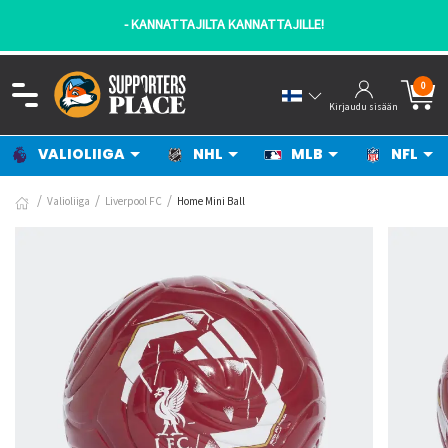
- KANNATTAJILTA KANNATTAJILLE!
0
Kirjaudu sisään
VALIOLIIGA
NHL
MLB
NFL
Valioliiga
Liverpool FC
Home Mini Ball