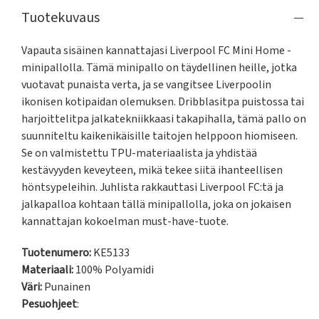
Tuotekuvaus
Vapauta sisäinen kannattajasi Liverpool FC Mini Home -
minipallolla. Tämä minipallo on täydellinen heille, jotka 
vuotavat punaista verta, ja se vangitsee Liverpoolin 
ikonisen kotipaidan olemuksen. Dribblasitpa puistossa tai 
harjoittelitpa jalkatekniikkaasi takapihalla, tämä pallo on 
suunniteltu kaikenikäisille taitojen helppoon hiomiseen. 
Se on valmistettu TPU-materiaalista ja yhdistää 
kestävyyden keveyteen, mikä tekee siitä ihanteellisen 
höntsypeleihin. Juhlista rakkauttasi Liverpool FC:tä ja 
jalkapalloa kohtaan tällä minipallolla, joka on jokaisen 
kannattajan kokoelman must-have-tuote.
Tuotenumero:
KE5133
Materiaali:
100% Polyamidi
Väri:
Punainen
Pesuohjeet
: