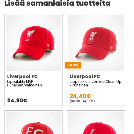
Lisää samanlaisia tuotteita
-30%
Liverpool FC
Liverpool FC
Lippalakki MVP -
Lippalakki Liverbird Clean Up
Punainen/Valkoinen
- Punainen
24,40€
34,90€
(norm. 34,90€)