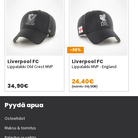
-30%
Liverpool FC
Liverpool FC
Lippalakki Old Crest MVP
Lippalakki MVP - England
24,40€
34,90€
(norm. 34,90€)
Pyydä apua
Ostoehdot
Maksu & toimitus
Palautus ja vaihto