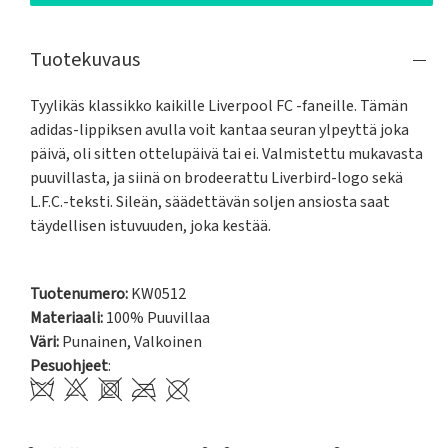
Tuotekuvaus
Tyylikäs klassikko kaikille Liverpool FC -faneille. Tämän 
adidas-lippiksen avulla voit kantaa seuran ylpeyttä joka 
päivä, oli sitten ottelupäivä tai ei. Valmistettu mukavasta 
puuvillasta, ja siinä on brodeerattu Liverbird-logo sekä 
L.F.C.-teksti. Sileän, säädettävän soljen ansiosta saat 
täydellisen istuvuuden, joka kestää.

Tuotenumero:
KW0512
Materiaali:
100% Puuvillaa
Väri:
Punainen
,
Valkoinen
Pesuohjeet
: