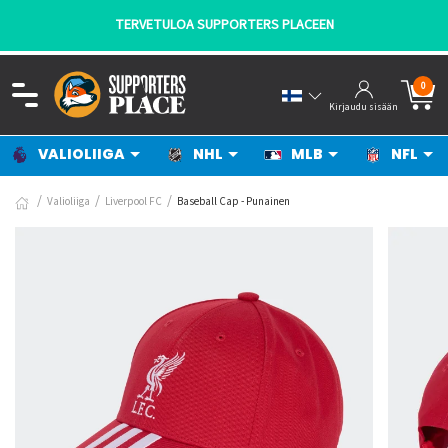
N
- KANNATTAJILTA KANNATTAJILLE!
0
Kirjaudu sisään
VALIOLIIGA
NHL
MLB
NFL
Valioliiga
Liverpool FC
Baseball Cap - Punainen