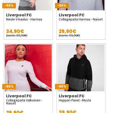
-50%
-50%
Liverpool FC
Liverpool FC
Neule V-kaulus - Harmaa
Collegepaita Harmaa - Naiset
34,90€
29,90€
(norm. 69,90€)
(norm. 59,90€)
-50%
-50%
Liverpool FC
Liverpool FC
Collegepaita Valkoinen -
Huppari Panel - Musta
Naiset
39,90€
29,90€