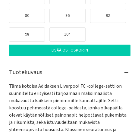
80
86
92
98
104
LISÄÄ OSTOSKORIIN
Tuotekuvaus
Tämä kotoisa Adidaksen Liverpool FC -college-setti on 
suunniteltu erityisesti tarjoamaan maksimaalista 
mukavuutta kaikkein pienimmille kannattajille. Setti 
koostuu pehmeästä college-paidasta, jonka olkapäällä 
olevat käytännölliset painonapit helpottavat pukemista 
ja riisumista, sekä istuvuudeltaan mukavista 
yhteensopivista housuista. Klassinen seuratunnus ja 