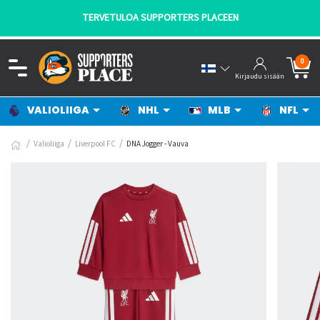
TERVETULOA SUPPORTERS PLACEEN
0
Kirjaudu sisään
VALIOLIIGA
NHL
MLB
NFL
Valioliiga
Liverpool FC
DNA Jogger - Vauva