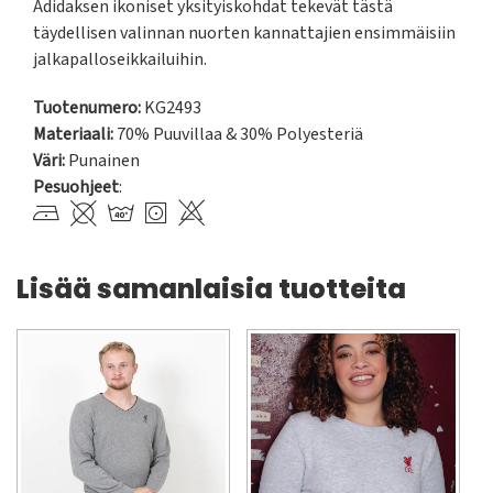
Adidaksen ikoniset yksityiskohdat tekevät tästä 
täydellisen valinnan nuorten kannattajien ensimmäisiin 
jalkapalloseikkailuihin.
Tuotenumero:
KG2493
Materiaali:
70% Puuvillaa & 30% Polyesteriä
Väri:
Punainen
Pesuohjeet
:
Lisää samanlaisia tuotteita