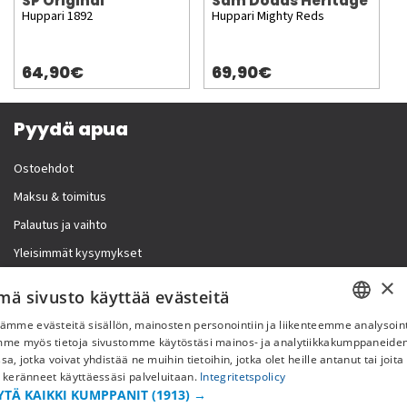
SP Original
Sam Dodds Heritage
Huppari 1892
Huppari Mighty Reds
64,90€
69,90€
Pyydä apua
Ostoehdot
Maksu & toimitus
Palautus ja vaihto
Yleisimmät kysymykset
×
Lisää meistä
mä sivusto käyttää evästeitä
ämme evästeitä sisällön, mainosten personointiin ja liikenteemme analysoint
Yritystiedot
SWEDISH
mme myös tietoja sivustomme käytöstäsi mainos- ja analytiikkakumppaneid
sa, jotka voivat yhdistää ne muihin tietoihin, jotka olet heille antanut tai joita
FI
 keränneet käyttäessäsi palveluitaan.
Integritetspolicy
YTÄ KAIKKI KUMPPANIT
(1913) →
NO